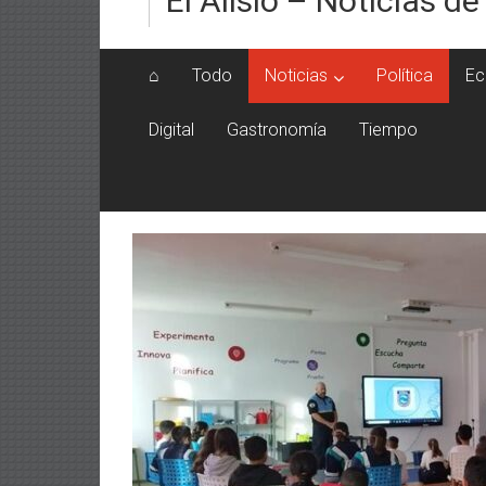
El Alisio – Noticias de
⌂
Todo
Noticias
Política
Ec
Digital
Gastronomía
Tiempo