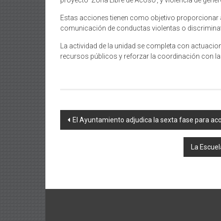
proyecto ‘Zona Libre de Acoso’, y violencia de géner
Estas acciones tienen como objetivo proporcionar a
comunicación de conductas violentas o discriminat
La actividad de la unidad se completa con actuacione
recursos públicos y reforzar la coordinación con las
Navegación
El Ayuntamiento adjudica la sexta fase para ac
de
La Escuel
entradas