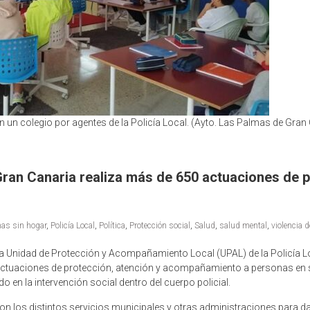
n un colegio por agentes de la Policía Local. (Ayto. Las Palmas de Gran
Gran Canaria realiza más de 650 actuaciones de 
as sin hogar
,
Policía Local
,
Política
,
Protección social
,
Salud
,
salud mental
,
violencia 
a Unidad de Protección y Acompañamiento Local (UPAL) de la Policía L
 actuaciones de protección, atención y acompañamiento a personas en s
 en la intervención social dentro del cuerpo policial.
con los distintos servicios municipales y otras administraciones para d