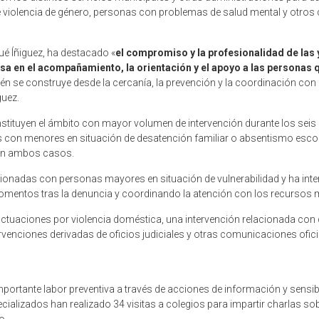
violencia de género, personas con problemas de salud mental y otros 
ué Íñiguez, ha destacado «
el compromiso y la profesionalidad de las 
asa en el acompañamiento, la orientación y el apoyo a las personas q
én se construye desde la cercanía, la prevención y la coordinación con
guez.
stituyen el ámbito con mayor volumen de intervención durante los seis
as con menores en situación de desatención familiar o absentismo esco
 en ambos casos.
ionadas con personas mayores en situación de vulnerabilidad y ha inte
ntos tras la denuncia y coordinando la atención con los recursos m
ctuaciones por violencia doméstica, una intervención relacionada con de
rvenciones derivadas de oficios judiciales y otras comunicaciones ofici
importante labor preventiva a través de acciones de información y sensib
ecializados han realizado 34 visitas a colegios para impartir charlas so