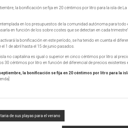
embre, la bonificación se fija en 20 céntimos por litro para la isla de La
ntemplada en los presupuestos de la comunidad autónoma para todo el 
nsarla en función de los sobre costes que se detectan en cada trimestre”
e activará la bonificación en este período, se ha tenido en cuenta el difer
el 1 de abril hasta el 15 de junio pasados.
isla no capitalina es igual o superior en cinco céntimos por litro al preci
los 30 céntimos por litro en función del diferencial de precios existente
ptiembre, la bonificación se fija en 20 céntimos por litro para la is
enda]
taria de sus playas para el verano