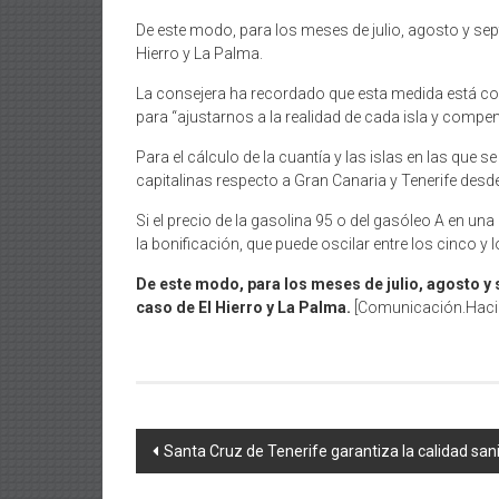
De este modo, para los meses de julio, agosto y septi
Hierro y La Palma.
La consejera ha recordado que esta medida está co
para “ajustarnos a la realidad de cada isla y compe
Para el cálculo de la cuantía y las islas en las que s
capitalinas respecto a Gran Canaria y Tenerife desde 
Si el precio de la gasolina 95 o del gasóleo A en una 
la bonificación, que puede oscilar entre los cinco y 
De este modo, para los meses de julio, agosto y se
caso de El Hierro y La Palma.
[Comunicación.Haci
Navegación
Santa Cruz de Tenerife garantiza la calidad sani
de