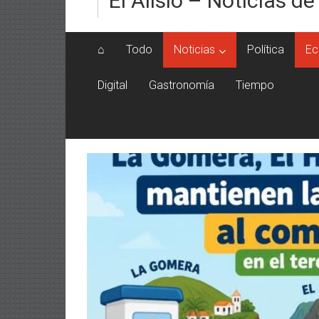
El Alisio – Noticias de
⌂
Todo
Noticias
Política
Ec
Digital
Gastronomía
Tiempo