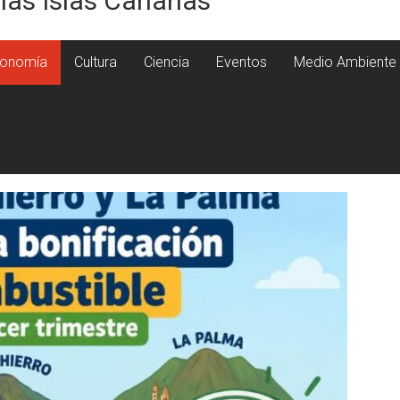
 las Islas Canarias
onomía
Cultura
Ciencia
Eventos
Medio Ambiente