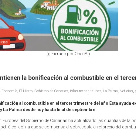
icias
(generado por OpenAI)
tienen la bonificación al combustible en el terce
,
Economía
,
El Hierro
,
Gobierno de Canarias
,
islas no capitalinas
,
La Palma
,
Noticias
,
ficación al combustible en el tercer trimestre del año Esta ayuda ext
o y La Palma desde hoy hasta final de septiembre
 Europea del Gobierno de Canarias ha actualizado las cuantías de la bon
petróleo, con la que se compensa el sobrecoste en el precio del combust