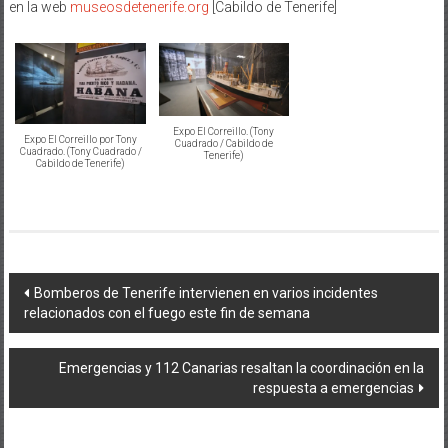
en la web
museosdetenerife.org
[Cabildo de Tenerife]
Expo El Correillo. (Tony
Expo El Correillo por Tony
Cuadrado / Cabildo de
Cuadrado. (Tony Cuadrado /
Tenerife)
Cabildo de Tenerife)
Navegación
Bomberos de Tenerife intervienen en varios incidentes
relacionados con el fuego este fin de semana
de
entradas
Emergencias y 112 Canarias resaltan la coordinación en la
respuesta a emergencias