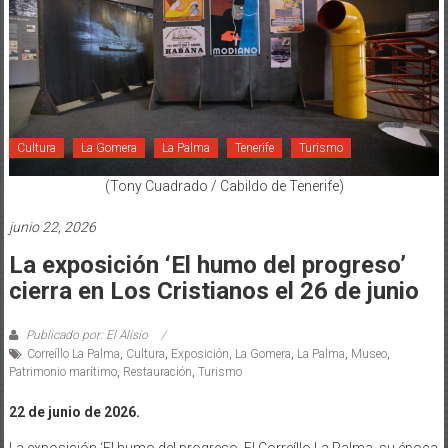
Cultura
La Gomera
La Palma
Tenerife
Turismo
(Tony Cuadrado / Cabildo de Tenerife)
junio 22, 2026
La exposición ‘El humo del progreso’
cierra en Los Cristianos el 26 de junio
Publicado por: El Alisio
Correíllo La Palma
,
Cultura
,
Exposición
,
La Gomera
,
La Palma
,
Museo
,
Patrimonio marítimo
,
Restauración
,
Turismo
22 de junio de 2026.
La exposición ‘El humo del progreso. El Correíllo La Palma, su época