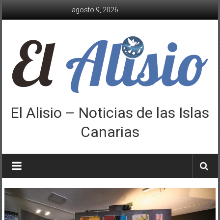
Saltar
agosto 9, 2026
al
contenido
El Alisio – Noticias de las Islas
Canarias