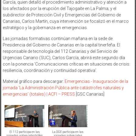
García, quien detalló el procedimiento administrativo y atención a
los afectados por la erupción del Tajogaite en La Palma; y el
subdirector de Protección Civil y Emergencias del Gobierno de
Canarias, Carlos Martín, cuya intervención se focalizó en el marco
estratégico y la gobernanza en emergencias.
Las jornadas formativas continúan mañana en la sede de
Presidencia del Gobierno de Canarias en la capital tinerfeña. El
responsable de tecnología del 112 Canarias y del Servicio de
Urgencias Canario (SUC), Carlos García, abrirá este segundo día
con la ponencia ‘Comunicaciones críticas en situaciones de crisis:
resiliencia, coordinación y continuidad operativa’.
Material gráfico para descargar:
Emergencias.- Inauguración de la
jornada ‘La Administración Pública ante catástrofes naturales y
emergencias’ (totales) | ACFI – PRESS
[GSC Canarias]
El 112 participa en las
La DGE participa en las
jornadas sobre catastrófes
jornadas sobre catas