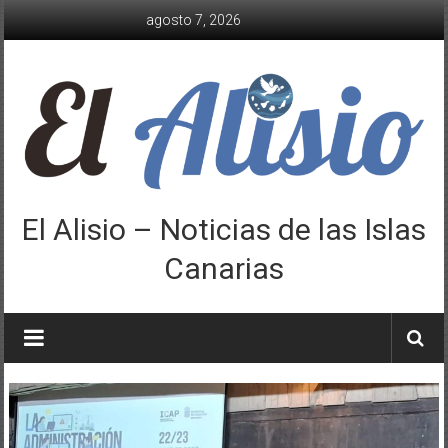
Saltar
agosto 7, 2026
al
contenido
El Alisio – Noticias de las Islas
Canarias