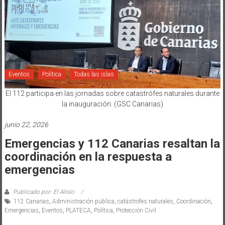
Eventos
Política
Todas las islas
El 112 participa en las jornadas sobre catastrófes naturales durante
la inauguración. (GSC Canarias)
junio 22, 2026
Emergencias y 112 Canarias resaltan la
coordinación en la respuesta a
emergencias
Publicado por: El Alisio
112 Canarias
,
Administración pública
,
catástrofes naturales
,
Coordinación
,
Emergencias
,
Eventos
,
PLATECA
,
Política
,
Protección Civil