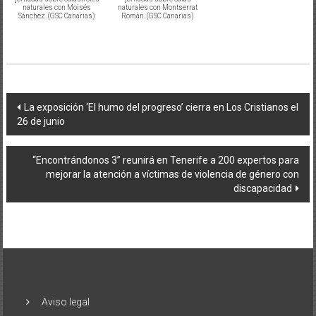
naturales con Moisés
naturales con Montserrat
Sánchez. (GSC Canarias)
Román. (GSC Canarias)
Navegación
La exposición ‘El humo del progreso’ cierra en Los Cristianos el
26 de junio
de
entradas
“Encontrándonos 3” reunirá en Tenerife a 200 expertos para
mejorar la atención a víctimas de violencia de género con
discapacidad
Aviso legal