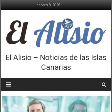
Saltar
agosto 8, 2026
al
contenido
El Alisio – Noticias de las Islas
Canarias