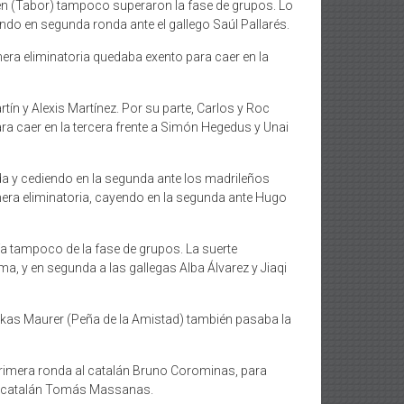
lén (Tabor) tampoco superaron la fase de grupos. Lo
ndo en segunda ronda ante el gallego Saúl Pallarés.
era eliminatoria quedaba exento para caer en la
ín y Alexis Martínez. Por su parte, Carlos y Roc
ra caer en la tercera frente a Simón Hegedus y Unai
a y cediendo en la segunda ante los madrileños
mera eliminatoria, cayendo en la segunda ante Hugo
ía tampoco de la fase de grupos. La suerte
a, y en segunda a las gallegas Alba Álvarez y Jiaqi
ukas Maurer (Peña de la Amistad) también pasaba la
primera ronda al catalán Bruno Corominas, para
 el catalán Tomás Massanas.