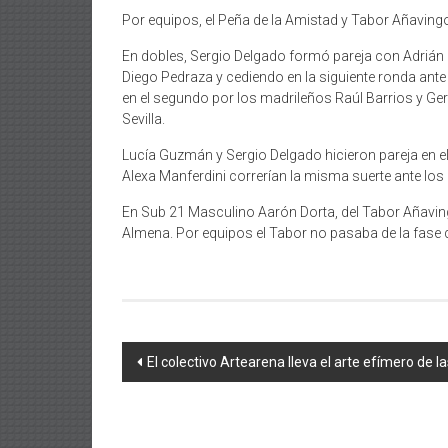
Por equipos, el Peña de la Amistad y Tabor Añavingo
En dobles, Sergio Delgado formó pareja con Adrián 
Diego Pedraza y cediendo en la siguiente ronda ante
en el segundo por los madrileños Raúl Barrios y Ger
Sevilla.
Lucía Guzmán y Sergio Delgado hicieron pareja en el
Alexa Manferdini correrían la misma suerte ante los
En Sub 21 Masculino Aarón Dorta, del Tabor Añaving
Almena. Por equipos el Tabor no pasaba de la fase 
Navegación
El colectivo Artearena lleva el arte efímero de 
de
entradas