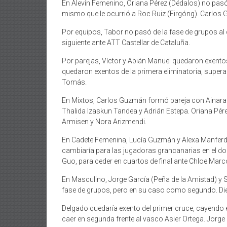
En Alevín Femenino, Oriana Pérez (Dédalos) no pasó
mismo que le ocurrió a Roc Ruiz (Firgóng). Carlos 
Por equipos, Tabor no pasó de la fase de grupos al
siguiente ante ATT Castellar de Cataluña.
Por parejas, Víctor y Abián Manuel quedaron exentos
quedaron exentos de la primera eliminatoria, supera
Tomás.
En Mixtos, Carlos Guzmán formó pareja con Ainara d
Thalida Izaskun Tandea y Adrián Estepa. Oriana Pér
Armisen y Nora Arizmendi.
En Cadete Femenina, Lucía Guzmán y Alexa Manferdin
cambiaría para las jugadoras grancanarias en el dob
Guo, para ceder en cuartos de final ante Chloe Mar
En Masculino, Jorge García (Peña de la Amistad) y
fase de grupos, pero en su caso como segundo. Dieg
Delgado quedaría exento del primer cruce, cayendo 
caer en segunda frente al vasco Asier Ortega. Jorg