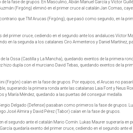
 de la fase de grupos. En Masculino, Abián Manuel García y Víctor Guil
Guzmán (Firgóng) eliminó en el primer cruce al catalán Jan Comas, caye
 contrario que TM Arucas (Firgóng), que pasó como segundo, en la prim
 del primer cruce, cediendo en el segundo ante los andaluces Víctor Mart
ndo en la segunda a los catalanes Ciro Armenteros y Daniel Martínez, pa
e la Ossa (Castilla y La Mancha), quedando exentos de la primera rond
ez hizo dupla con el murciano David Tebas, quedando exentos de la pri
i (Firgón) caían en la fase de grupos. Por equipos, el Arucas no pasar
le, superando la primera ronda ante las catalanas Laia Font y Neus Rom
cos y María Méndez, quedando a las puertas del conseguir medalla.
 Sergio Delgado (Defense) pasaban como primeros la fase de grupos. L
o José Almira y David Pérez (Tabor) caían en la fase de grupos.
en el segundo ante el catalán Mario Comín. Lukas Maurer superaría en 
e García quedaría exento del primer cruce, cediendo en el segundo ante