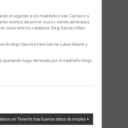
ando el segundo a los madrileños Iván Carrasco y
dando exentos del primer cruce y siendo eliminados
mer cruce ante los catalanes Sergi García y Marc
es Rodrigo García e Irene García. Lukas Maurer y
to quedando luego eliminado por el madrileño Diego
salarios en Tenerife tras buenos datos de empleo