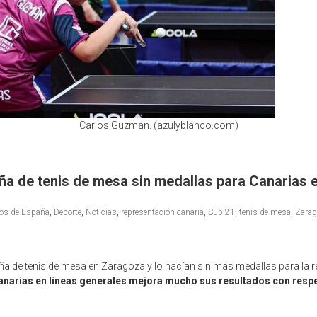
Carlos Guzmán. (azulyblanco.com)
ña de tenis de mesa sin medallas para Canarias
os de España
,
Deporte
,
Noticias
,
representación canaria
,
Sub 21
,
tenis de mesa
,
Zarag
de tenis de mesa en Zaragoza y lo hacían sin más medallas para la re
anarias en líneas generales mejora mucho sus resultados con respec