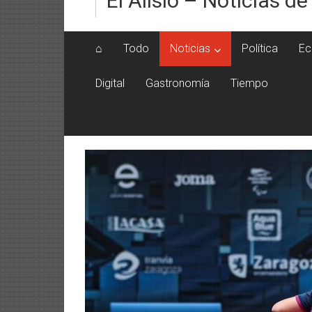
El Alisio – Noticias de
⌂
Todo
Noticias
Política
Ec
Digital
Gastronomía
Tiempo