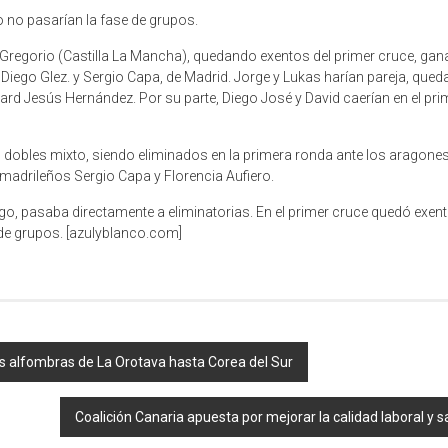
 no pasarían la fase de grupos.
Gregorio (Castilla La Mancha), quedando exentos del primer cruce, gan
 Diego Glez. y Sergio Capa, de Madrid. Jorge y Lukas harían pareja, que
ard Jesús Hernández. Por su parte, Diego José y David caerían en el pri
 dobles mixto, siendo eliminados en la primera ronda ante los aragones
 madrileños Sergio Capa y Florencia Aufiero.
o, pasaba directamente a eliminatorias. En el primer cruce quedó exen
de grupos. [azulyblanco.com]
las alfombras de La Orotava hasta Corea del Sur
Coalición Canaria apuesta por mejorar la calidad laboral y 