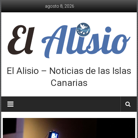
Saltar
agosto 8, 2026
al
contenido
El Alisio – Noticias de las Islas
Canarias