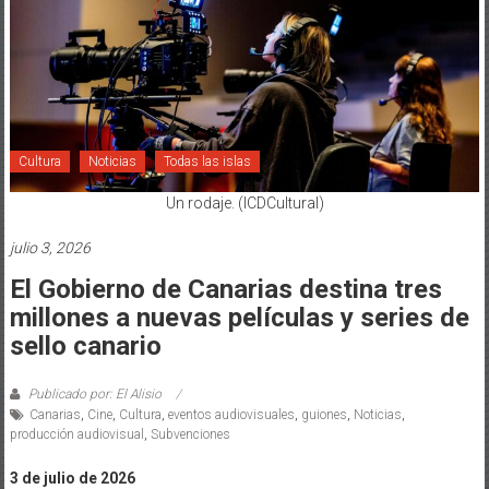
Cultura
Noticias
Todas las islas
Un rodaje. (ICDCultural)
julio 3, 2026
El Gobierno de Canarias destina tres
millones a nuevas películas y series de
sello canario
Publicado por: El Alisio
Canarias
,
Cine
,
Cultura
,
eventos audiovisuales
,
guiones
,
Noticias
,
producción audiovisual
,
Subvenciones
3 de julio de 2026