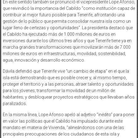
En este sentido también se pronunció el vicepresidente Lope Afonso,
que reivindicó la importancia del Cabildo “como institución capaz de
contribuir al mejor futuro posible para Tenerife, afrontando una
gestión de lo público que permita consolidar nuestra isla como un
lugar lleno de certezas y oportunidades”. La presidenta destacó que
el Cabildo ha ejecutado más de 1.000 millones de euros en
inversiones durante los últimos tres años y que Tenerife tiene ya en
marcha grandes transformaciones que movilizarán más de 7.000
millones de euros en infraestructuras, movilidad, sostenibilidad,
agua, innovación y desarrollo económico.
Dávila defendió que Tenerife vive “un cambio de etapa” en el que la
isla está demostrando que es posible crecer y, al mismo tiempo,
proteger el territorio y a las personas; atraer talento y oportunidades
para los jóvenes; transformar la movilidad de un millón de
habitantes; y desbloquear proyectos estratégicos que llevaban años
paralizados.
En la misma línea, Lope Afonso apeló al adjetivo “inédito” para poner
en valor las políticas que el Cabildo ha impulsado durante este
mandato en materia de Vivienda, “alineándonos con una de las
principales preocupaciones de los ciudadanos de esta isla y