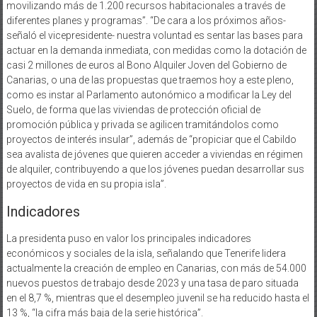
movilizando más de 1.200 recursos habitacionales a través de
diferentes planes y programas”. “De cara a los próximos años-
señaló el vicepresidente- nuestra voluntad es sentar las bases para
actuar en la demanda inmediata, con medidas como la dotación de
casi 2 millones de euros al Bono Alquiler Joven del Gobierno de
Canarias, o una de las propuestas que traemos hoy a este pleno,
como es instar al Parlamento autonómico a modificar la Ley del
Suelo, de forma que las viviendas de protección oficial de
promoción pública y privada se agilicen tramitándolos como
proyectos de interés insular”, además de “propiciar que el Cabildo
sea avalista de jóvenes que quieren acceder a viviendas en régimen
de alquiler, contribuyendo a que los jóvenes puedan desarrollar sus
proyectos de vida en su propia isla”.
Indicadores
La presidenta puso en valor los principales indicadores
económicos y sociales de la isla, señalando que Tenerife lidera
actualmente la creación de empleo en Canarias, con más de 54.000
nuevos puestos de trabajo desde 2023 y una tasa de paro situada
en el 8,7 %, mientras que el desempleo juvenil se ha reducido hasta el
13 %, “la cifra más baja de la serie histórica”.