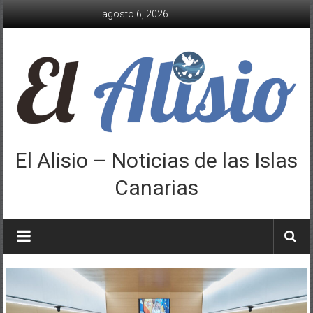
Saltar
agosto 6, 2026
al
contenido
El Alisio – Noticias de las Islas
Canarias