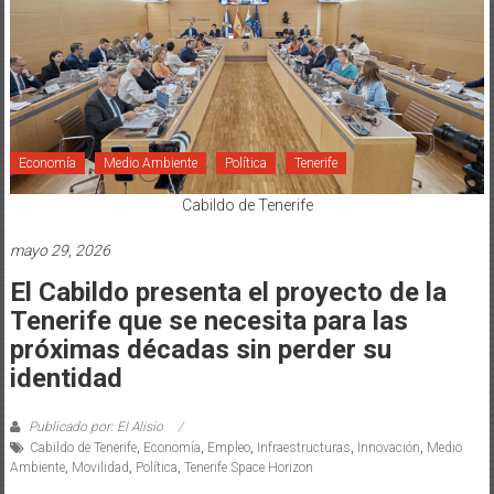
Economía
Medio Ambiente
Política
Tenerife
Cabildo de Tenerife
mayo 29, 2026
El Cabildo presenta el proyecto de la
Tenerife que se necesita para las
próximas décadas sin perder su
identidad
Publicado por: El Alisio
Cabildo de Tenerife
,
Economía
,
Empleo
,
Infraestructuras
,
Innovación
,
Medio
Ambiente
,
Movilidad
,
Política
,
Tenerife Space Horizon