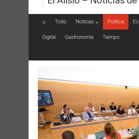
El Alisio – Noticias de
⌂
Todo
Noticias
Política
Ec
Digital
Gastronomía
Tiempo