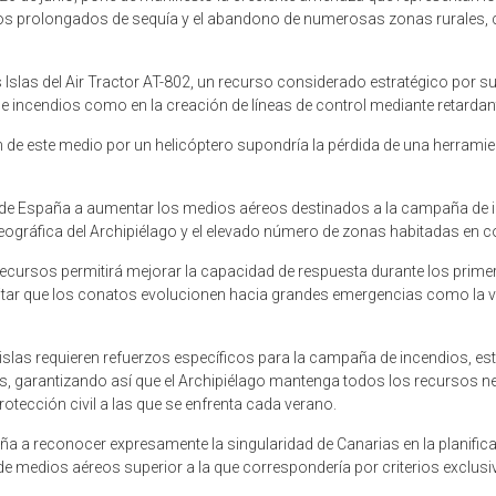
os prolongados de sequía y el abandono de numerosas zonas rurales, c
Islas del Air Tractor AT-802, un recurso considerado estratégico por s
 de incendios como en la creación de líneas de control mediante retardan
 de este medio por un helicóptero supondría la pérdida de una herramie
 de España a aumentar los medios aéreos destinados a la campaña de i
ón geográfica del Archipiélago y el elevado número de zonas habitadas en 
recursos permitirá mejorar la capacidad de respuesta durante los prim
tar que los conatos evolucionen hacia grandes emergencias como la vivi
islas requieren refuerzos específicos para la campaña de incendios, es
rias, garantizando así que el Archipiélago mantenga todos los recursos
otección civil a las que se enfrenta cada verano.
ña a reconocer expresamente la singularidad de Canarias en la planific
 medios aéreos superior a la que correspondería por criterios exclusiva