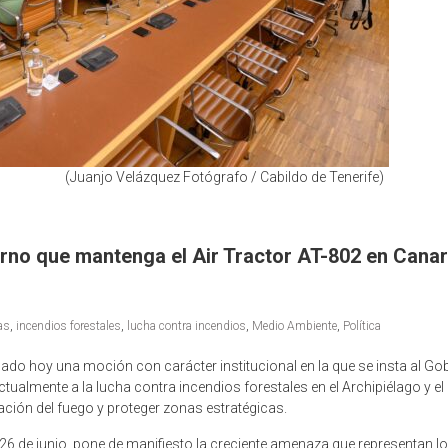
(Juanjo Velázquez Fotógrafo / Cabildo de Tenerife)
ierno que mantenga el Air Tractor AT-802 en Cana
as
,
incendios forestales
,
lucha contra incendios
,
Medio Ambiente
,
Política
bado hoy una moción con carácter institucional en la que se insta al G
 actualmente a la lucha contra incendios forestales en el Archipiélago y 
ción del fuego y proteger zonas estratégicas.
e 26 de junio, pone de manifiesto la creciente amenaza que representan 