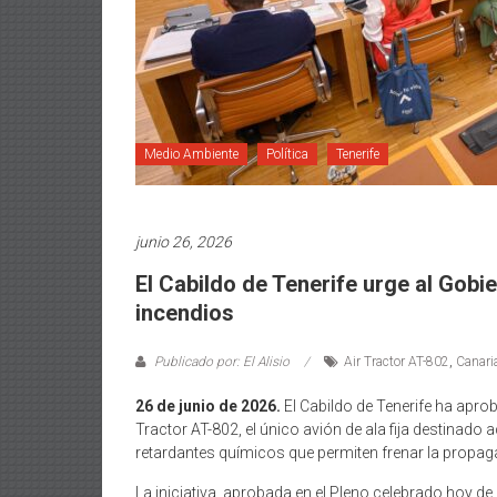
Medio Ambiente
Política
Tenerife
junio 26, 2026
El Cabildo de Tenerife urge al Gob
incendios
Publicado por: El Alisio
Air Tractor AT-802
,
Canari
26 de junio de 2026.
El Cabildo de Tenerife ha apro
Tractor AT-802, el único avión de ala fija destinado
retardantes químicos que permiten frenar la propaga
La iniciativa, aprobada en el Pleno celebrado hoy d