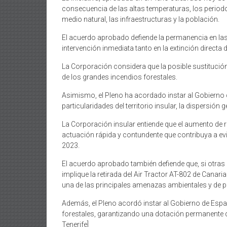
consecuencia de las altas temperaturas, los period
medio natural, las infraestructuras y la población.
El acuerdo aprobado defiende la permanencia en las 
intervención inmediata tanto en la extinción directa
La Corporación considera que la posible sustitución
de los grandes incendios forestales.
Asimismo, el Pleno ha acordado instar al Gobierno
particularidades del territorio insular, la dispersi
La Corporación insular entiende que el aumento de 
actuación rápida y contundente que contribuya a evi
2023.
El acuerdo aprobado también defiende que, si otras 
implique la retirada del Air Tractor AT-802 de Cana
una de las principales amenazas ambientales y de pr
Además, el Pleno acordó instar al Gobierno de Espa
forestales, garantizando una dotación permanente de
Tenerife]