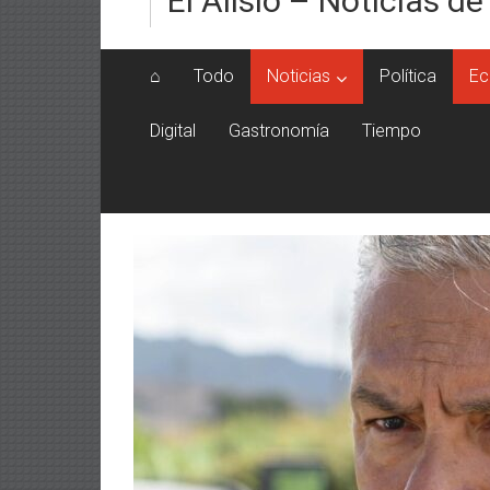
El Alisio – Noticias de
⌂
Todo
Noticias
Política
Ec
Digital
Gastronomía
Tiempo