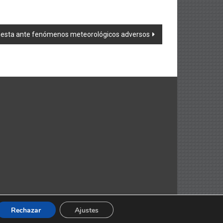
spuesta ante fenómenos meteorológicos adversos
Rechazar
Ajustes
ThemeGrill. Funciona gracias a
WordPress
.