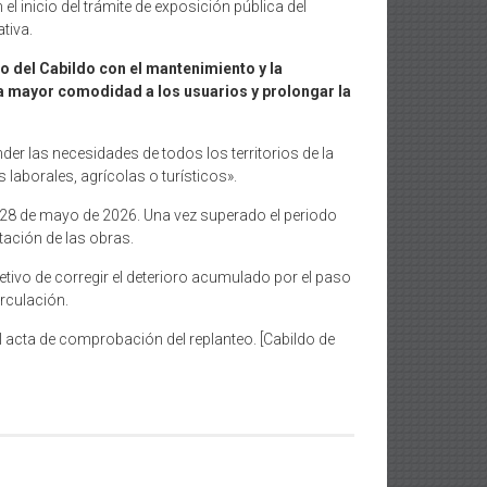
l inicio del trámite de exposición pública del
tiva.
 del Cabildo con el mantenimiento y la
una mayor comodidad a los usuarios y prolongar la
er las necesidades de todos los territorios de la
 laborales, agrícolas o turísticos».
o 28 de mayo de 2026. Una vez superado el periodo
tación de las obras.
etivo de corregir el deterioro acumulado por el paso
irculación.
del acta de comprobación del replanteo. [Cabildo de