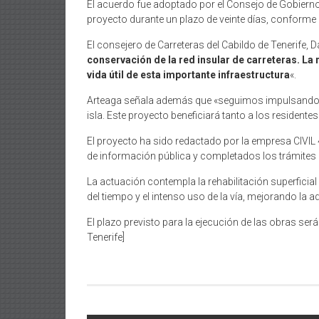
El acuerdo fue adoptado por el Consejo de Gobierno I
proyecto durante un plazo de veinte días, conforme 
El consejero de Carreteras del Cabildo de Tenerife,
conservación de la red insular de carreteras. La
vida útil de esta importante infraestructura
«.
Arteaga señala además que «seguimos impulsando inve
isla. Este proyecto beneficiará tanto a los resident
El proyecto ha sido redactado por la empresa CIVIL 
de información pública y completados los trámites a
La actuación contempla la rehabilitación superficial
del tiempo y el intenso uso de la vía, mejorando la 
El plazo previsto para la ejecución de las obras será
Tenerife]