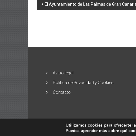
Navegación
El Ayuntamiento de Las Palmas de Gran Canaria 
de
entradas
Aviso legal
Política de Privacidad y Cookies
Contacto
Utilizamos cookies para ofrecerte l
Puedes aprender más sobre qué cooki
Copyright © 2026
El Alisio – Noticias de la