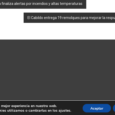
finaliza alertas por incendios y altas temperaturas
El Cabildo entrega 19 remolques para mejorar la re
a mejor experiencia en nuestra web.
Aceptar
es utilizamos o cambiarlas en los ajustes.
s Islas Canarias
. Todos los derechos reservados. Tema:
ColorNews
por 