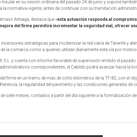
nsular en su sesión ordinaria del pasado 24 de junio y supone también e
a la normativa vigente, antes de continuar con su tramitación administra
 Dámaso Arteaga, destaca que «
esta actuación responde al compromiso
 mejora del firme permitirá incrementar la seguridad vial, ofrecer 
rsiones estratégicas para modernizar la red viaria de Tenerife y atend
es de la comarca como a quienes utilizan diariamente esta vía por motivos
4, S.L. y cuenta con informe favorable de supervisión emitido el pasad
dministrativos correspondientes, el Cabildo podrá avanzar hacia la lici
 del firme en un tramo de más de ocho kilómetros de la TF-82, con el obj
adherencia, la regularidad del pavimento y las condiciones generales de c
 de siete meses, contados a partir del día siguiente a la formalización 