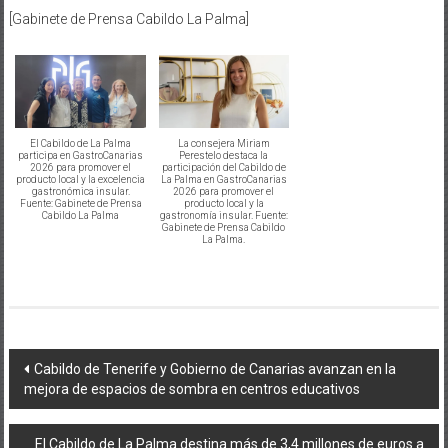
[Gabinete de Prensa Cabildo La Palma]
El Cabildo de La Palma
La consejera Miriam
participa en GastroCanarias
Perestelo destaca la
2026 para promover el
participación del Cabildo de
producto local y la excelencia
La Palma en GastroCanarias
gastronómica insular.
2026 para promover el
Fuente: Gabinete de Prensa
producto local y la
Cabildo La Palma
gastronomía insular. Fuente:
Gabinete de Prensa Cabildo
La Palma.
Navegación
Cabildo de Tenerife y Gobierno de Canarias avanzan en la
mejora de espacios de sombra en centros educativos
de
entradas
El Cabildo de La Palma destina más de 3,4 millones de euros a