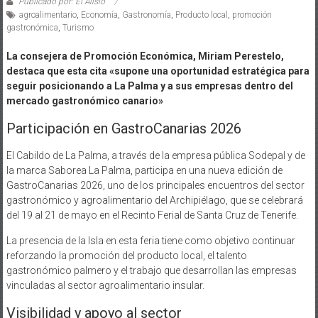
Publicado por: El Alisio
agroalimentario
,
Economía
,
Gastronomía
,
Producto local
,
promoción
gastronómica
,
Turismo
La consejera de Promoción Económica, Miriam Perestelo,
destaca que esta cita «supone una oportunidad estratégica para
seguir posicionando a La Palma y a sus empresas dentro del
mercado gastronómico canario»
Participación en GastroCanarias 2026
El Cabildo de La Palma, a través de la empresa pública Sodepal y de
la marca Saborea La Palma, participa en una nueva edición de
GastroCanarias 2026, uno de los principales encuentros del sector
gastronómico y agroalimentario del Archipiélago, que se celebrará
del 19 al 21 de mayo en el Recinto Ferial de Santa Cruz de Tenerife.
La presencia de la Isla en esta feria tiene como objetivo continuar
reforzando la promoción del producto local, el talento
gastronómico palmero y el trabajo que desarrollan las empresas
vinculadas al sector agroalimentario insular.
Visibilidad y apoyo al sector