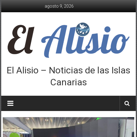
Saltar
agosto 9, 2026
al
contenido
El Alisio – Noticias de las Islas
Canarias