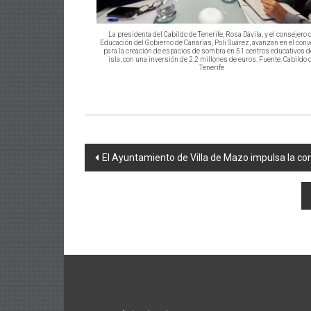
La presidenta del Cabildo de Tenerife, Rosa Dávila, y el consejero 
Educación del Gobierno de Canarias, Poli Suárez, avanzan en el con
para la creación de espacios de sombra en 51 centros educativos d
isla, con una inversión de 2,2 millones de euros. Fuente: Cabildo 
Tenerife
Navegación
El Ayuntamiento de Villa de Mazo impulsa la con
de
entradas