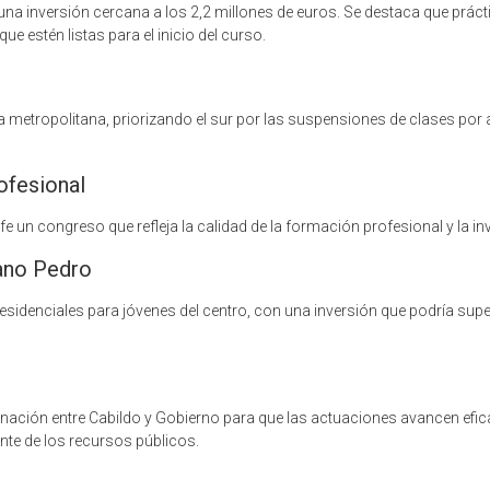
a inversión cercana a los 2,2 millones de euros. Se destaca que práctic
ue estén listas para el inicio del curso.
ea metropolitana, priorizando el sur por las suspensiones de clases por
ofesional
ife un congreso que refleja la calidad de la formación profesional y la i
ano Pedro
idenciales para jóvenes del centro, con una inversión que podría super
inación entre Cabildo y Gobierno para que las actuaciones avancen efic
ente de los recursos públicos.