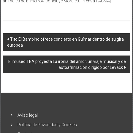
animales de El Hierro», concluye Morales. [Prensa PACMA]
Navegación
Tito El Bambino ofrece concierto en Güímar dentro de su gira
europea
de
entradas
El museo TEA proyecta La ironía del amor, un viaje musical y de
autoafirmación dirigido por Levack
Aviso legal
Política de Privacidad y Cookies