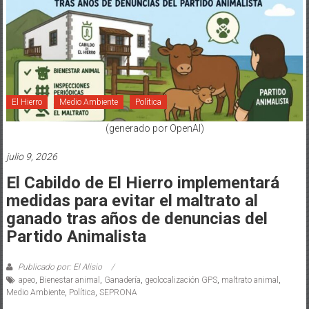
El Hierro
Medio Ambiente
Política
(generado por OpenAI)
julio 9, 2026
El Cabildo de El Hierro implementará
medidas para evitar el maltrato al
ganado tras años de denuncias del
Partido Animalista
Publicado por: El Alisio
apeo
,
Bienestar animal
,
Ganadería
,
geolocalización GPS
,
maltrato animal
,
Medio Ambiente
,
Política
,
SEPRONA