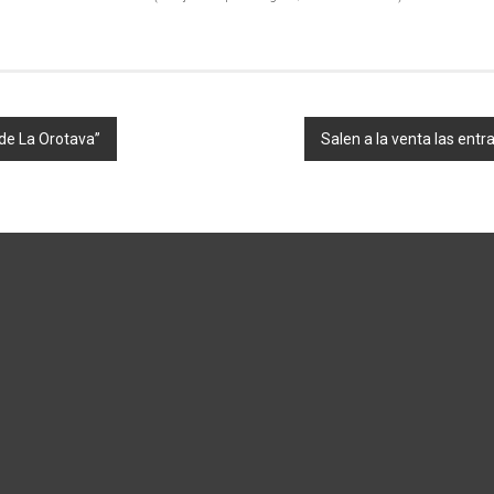
 de La Orotava”
Salen a la venta las entr