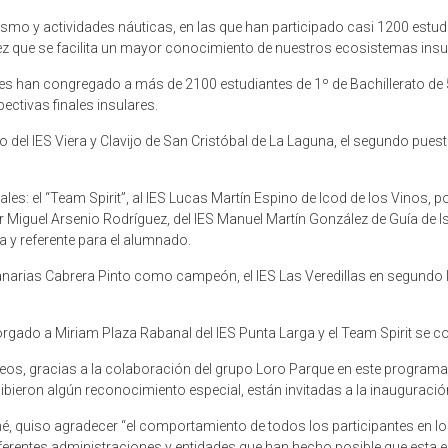
mo y actividades náuticas, en las que han participado casi 1200 estudian
vez que se facilita un mayor conocimiento de nuestros ecosistemas insul
s han congregado a más de 2100 estudiantes de 1º de Bachillerato de 54
ectivas finales insulares.
po del IES Viera y Clavijo de San Cristóbal de La Laguna, el segundo puest
: el “Team Spirit”, al IES Lucas Martín Espino de Icod de los Vinos, p
ofesor Miguel Arsenio Rodríguez, del IES Manuel Martín González de Guía d
 y referente para el alumnado.
 Canarias Cabrera Pinto como campeón, el IES Las Veredillas en segundo l
torgado a Miriam Plaza Rabanal del IES Punta Larga y el Team Spirit se
eos, gracias a la colaboración del grupo Loro Parque en este programa
cibieron algún reconocimiento especial, están invitadas a la inauguració
né, quiso agradecer “el comportamiento de todos los participantes en
ferentes administraciones y entidades que han hecho posible que esta ed