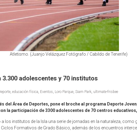
Atletismo. (Juanjo Velázquez Fotógrafo / Cabildo de Tenerife)
 3.300 adolescentes y 70 institutos
Deporte
,
educación física
,
Eventos
,
Loro Parque
,
Siam Park
,
ultimate-frisbee
avés del Área de Deportes, pone el broche al programa Deporte Joven
on la participación de 3300 adolescentes de 70 centros educativos,
a los institutos de la Isla una serie de jornadas en la naturaleza, com
de Ciclos Formativos de Grado Básico, además de los encuentros intercen