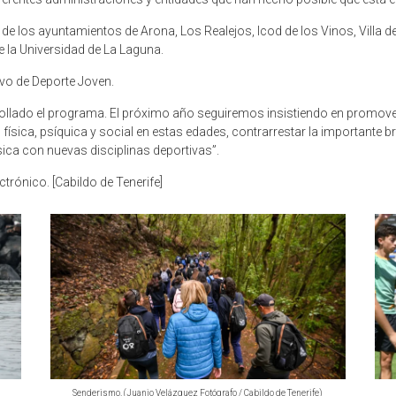
 los ayuntamientos de Arona, Los Realejos, Icod de los Vinos, Villa de
e la Universidad de La Laguna.
ivo de Deporte Joven.
ado el programa. El próximo año seguiremos insistiendo en promover la
 física, psíquica y social en estas edades, contrarrestar la importante 
ica con nuevas disciplinas deportivas”.
trónico. [Cabildo de Tenerife]
Senderismo. (Juanjo Velázquez Fotógrafo / Cabildo de Tenerife)