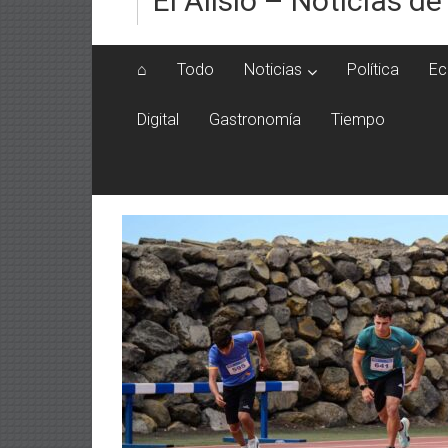
El Alisio – Noticias de
⌂
Todo
Noticias
Política
Ec
Digital
Gastronomía
Tiempo