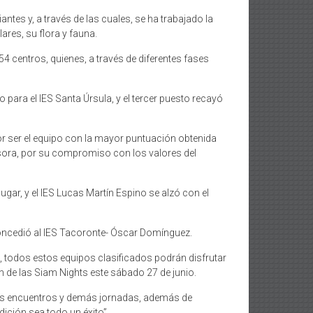
tes y, a través de las cuales, se ha trabajado la
ares, su flora y fauna.
 centros, quienes, a través de diferentes fases
o para el IES Santa Úrsula, y el tercer puesto recayó
or ser el equipo con la mayor puntuación obtenida
e Isora, por su compromiso con los valores del
ugar, y el IES Lucas Martín Espino se alzó con el
 concedió al IES Tacoronte- Óscar Domínguez.
, todos estos equipos clasificados podrán disfrutar
n de las Siam Nights este sábado 27 de junio.
 los encuentros y demás jornadas, además de
ición sea todo un éxito”.