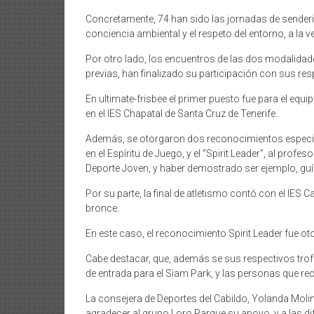
Concretamente, 74 han sido las jornadas de senderis
conciencia ambiental y el respeto del entorno, a la 
Por otro lado, los encuentros de las dos modalidade
previas, han finalizado su participación con sus resp
En ultimate-frisbee el primer puesto fue para el equi
en el IES Chapatal de Santa Cruz de Tenerife.
Además, se otorgaron dos reconocimientos especiales
en el Espíritu de Juego, y el “Spirit Leader”, al pr
Deporte Joven, y haber demostrado ser ejemplo, guía
Por su parte, la final de atletismo contó con el IES
bronce.
En este caso, el reconocimiento Spirit Leader fue o
Cabe destacar, que, además se sus respectivos trof
de entrada para el Siam Park, y las personas que re
La consejera de Deportes del Cabildo, Yolanda Moli
agradecer al grupo Loro Parque su apoyo, y a las di