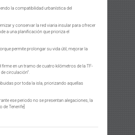
yendo la compatibilidad urbanística del
zar y conservar la red viaria insular para ofrecer
e a una planificación que prioriza el
rque permite prolongar su vida útil, mejorar la
l firme en un tramo de cuatro kilómetros de la TF-
de circulación”.
uidas por toda la isla, priorizando aquellas
urante ese periodo no se presentan alegaciones, la
o de Tenerife]