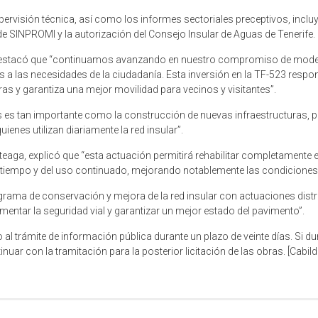
pervisión técnica, así como los informes sectoriales preceptivos, inclu
de SINPROMI y la autorización del Consejo Insular de Aguas de Tenerife.
, destacó que “continuamos avanzando en nuestro compromiso de moderni
 a las necesidades de la ciudadanía. Esta inversión en la TF-523 respond
as y garantiza una mejor movilidad para vecinos y visitantes”.
s es tan importante como la construcción de nuevas infraestructuras, po
ienes utilizan diariamente la red insular”.
eaga, explicó que “esta actuación permitirá rehabilitar completamente e
l tiempo y del uso continuado, mejorando notablemente las condiciones 
ama de conservación y mejora de la red insular con actuaciones distrib
mentar la seguridad vial y garantizar un mejor estado del pavimento”.
o al trámite de información pública durante un plazo de veinte días. Si d
nuar con la tramitación para la posterior licitación de las obras. [Cabild