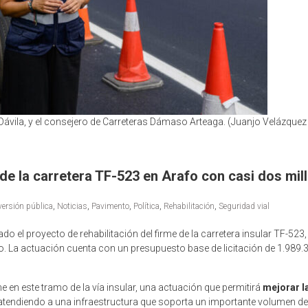
Dávila, y el consejero de Carreteras Dámaso Arteaga. (Juanjo Velázquez
n de la carretera TF-523 en Arafo con casi dos mi
versión pública
,
Noticias
,
Pavimento
,
Política
,
Rehabilitación
,
Seguridad vial
do el proyecto de rehabilitación del firme de la carretera insular TF-52
o. La actuación cuenta con un presupuesto base de licitación de 1.989.3
me en este tramo de la vía insular, una actuación que permitirá
mejorar l
 atendiendo a una infraestructura que soporta un importante volumen d