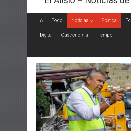
El Alisio – Noticias de
⌂
Todo
Noticias
Política
Ec
Digital
Gastronomía
Tiempo