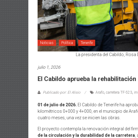
Noticias
Política
Tenerife
La presidenta del Cabildo, Rosa 
julio 1, 2026
El Cabildo aprueba la rehabilitació
Publicado por: El Alisio
Arafo
,
carretera TF-523
,
in
01 de julio de 2026.
El Cabildo de Tenerife ha aproba
kilométricos 0+000 y 4+000, en el municipio de Araf
cuatro meses, una vez se inicien las obras.
El proyecto contempla la renovación integral del fir
de la circulación y la durabilidad de la carretera
,