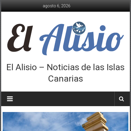
Saltar
agosto 6, 2026
al
contenido
El Alisio – Noticias de las Islas
Canarias