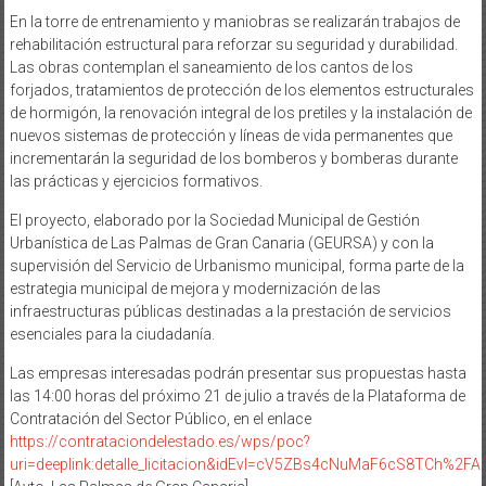
En la torre de entrenamiento y maniobras se realizarán trabajos de
rehabilitación estructural para reforzar su seguridad y durabilidad.
Las obras contemplan el saneamiento de los cantos de los
forjados, tratamientos de protección de los elementos estructurales
de hormigón, la renovación integral de los pretiles y la instalación de
nuevos sistemas de protección y líneas de vida permanentes que
incrementarán la seguridad de los bomberos y bomberas durante
las prácticas y ejercicios formativos.
El proyecto, elaborado por la Sociedad Municipal de Gestión
Urbanística de Las Palmas de Gran Canaria (GEURSA) y con la
supervisión del Servicio de Urbanismo municipal, forma parte de la
estrategia municipal de mejora y modernización de las
infraestructuras públicas destinadas a la prestación de servicios
esenciales para la ciudadanía.
Las empresas interesadas podrán presentar sus propuestas hasta
las 14:00 horas del próximo 21 de julio a través de la Plataforma de
Contratación del Sector Público, en el enlace
https://contrataciondelestado.es/wps/poc?
uri=deeplink:detalle_licitacion&idEvl=cV5ZBs4cNuMaF6cS8TCh%2F