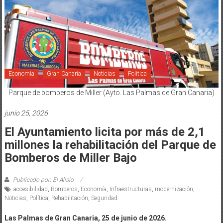
Economía
Gran Canaria
Noticias
Política
Parque de bomberos de Miller (Ayto. Las Palmas de Gran Canaria)
junio 25, 2026
El Ayuntamiento licita por más de 2,1
millones la rehabilitación del Parque de
Bomberos de Miller Bajo
Publicado por: El Alisio
accesibilidad
,
Bomberos
,
Economía
,
Infraestructuras
,
modernización
,
Noticias
,
Política
,
Rehabilitación
,
Seguridad
Las Palmas de Gran Canaria, 25 de junio de 2026.