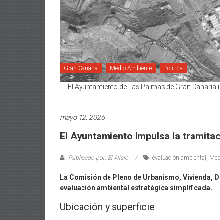
Gran Canaria
Medio Ambiente
Política
El Ayuntamiento de Las Palmas de Gran Canaria im
mayo 12, 2026
El Ayuntamiento impulsa la tramitac
Publicado por: El Alisio
evaluación ambiental
,
Med
La Comisión de Pleno de Urbanismo, Vivienda, De
evaluación ambiental estratégica simplificada.
Ubicación y superficie