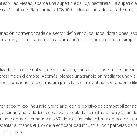
iles y Las Mesas, abarca una superficie de 56,9 hectáreas. La superficie
 al ámbito del Plan Parcial y 108.000 metros cuadrados al sistema ge
enación pormenorizada del sector, definiendo los usos, dotaciones, esp
privado y la tramitación se realizará conforme al procedimiento simplifi
alizado ocho alternativas de ordenación, considerándose la más adecua
 presente en el ámbito. Además, plantea una transición mediante una vía d
roporcionalidad de la estructura parcelaria entre fachadas y fondos edifi
rístico mixto, industrial y terciario, con el objetivo de compatibilizar 
ficinas y actividades recreativas vinculadas a restauración y salas d
junto de usos terciarios al 25% de la edificabilidad bruta del sector. Ta
entar al menos el 15% de la edificabilidad industrial, con parcelas de h
o adecuadas.