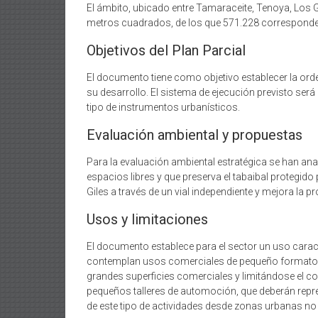
El ámbito, ubicado entre Tamaraceite, Tenoya, Los G
metros cuadrados, de los que 571.228 corresponden
Objetivos del Plan Parcial
El documento tiene como objetivo establecer la ord
su desarrollo. El sistema de ejecución previsto será 
tipo de instrumentos urbanísticos.
Evaluación ambiental y propuestas
Para la evaluación ambiental estratégica se han an
espacios libres y que preserva el tabaibal protegido
Giles a través de un vial independiente y mejora la p
Usos y limitaciones
El documento establece para el sector un uso caracte
contemplan usos comerciales de pequeño formato, o
grandes superficies comerciales y limitándose el con
pequeños talleres de automoción, que deberán repres
de este tipo de actividades desde zonas urbanas n