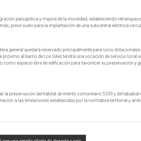
ración paisajística y mejora de la movilidad, estableciendo retranqueo
emás, prevé suelo para la implantación de una subcentral eléctrica vincu
arretera general quedará reservado principalmente para usos dotacional
ave próximo al barrio de Los Giles tendrá una vocación de servicio local 
 como espacio libre de edificación para favorecer su preservación y ge
r la preservación del hábitat de interés comunitario 5330 y del tabaibal
ión a las limitaciones establecidas por la normativa territorial y ambi