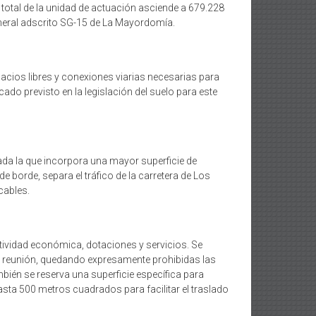
 total de la unidad de actuación asciende a 679.228
neral adscrito SG-15 de La Mayordomía.
acios libres y conexiones viarias necesarias para
cado previsto en la legislación del suelo para este
da la que incorpora una mayor superficie de
e borde, separa el tráfico de la carretera de Los
cables.
actividad económica, dotaciones y servicios. Se
e reunión, quedando expresamente prohibidas las
mbién se reserva una superficie específica para
asta 500 metros cuadrados para facilitar el traslado