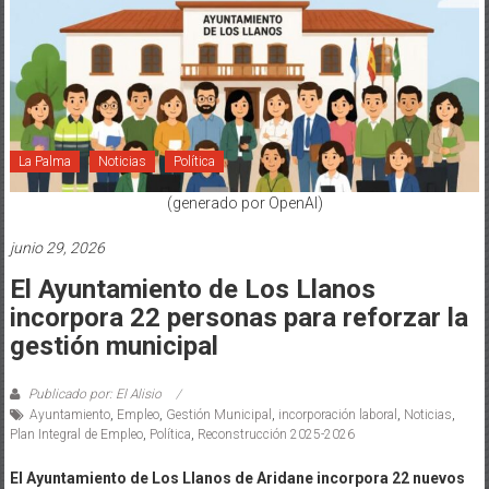
La Palma
Noticias
Política
(generado por OpenAI)
junio 29, 2026
El Ayuntamiento de Los Llanos
incorpora 22 personas para reforzar la
gestión municipal
Publicado por: El Alisio
Ayuntamiento
,
Empleo
,
Gestión Municipal
,
incorporación laboral
,
Noticias
,
Plan Integral de Empleo
,
Política
,
Reconstrucción 2025-2026
El Ayuntamiento de Los Llanos de Aridane incorpora 22 nuevos