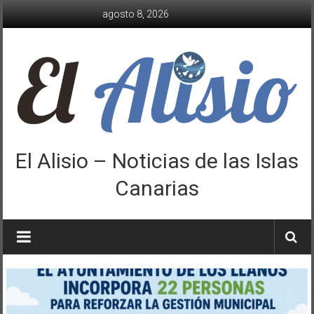
Saltar
agosto 8, 2026
al
contenido
El Alisio – Noticias de las Islas
Canarias