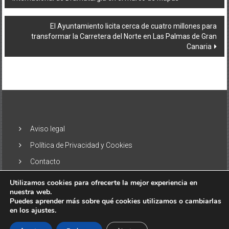
de
entradas
El Ayuntamiento licita cerca de cuatro millones para
transformar la Carretera del Norte en Las Palmas de Gran
Canaria
Aviso legal
Política de Privacidad y Cookies
Contacto
Utilizamos cookies para ofrecerte la mejor experiencia en
nuestra web.
Puedes aprender más sobre qué cookies utilizamos o cambiarlas
en los ajustes.
Copyright © 2026
El Alisio – Noticias de las Islas Canarias
. Todos
los derechos reservados. Tema:
ColorNews
por ThemeGrill.