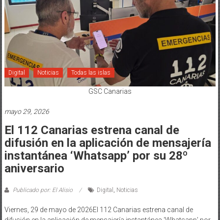
Digital
Noticias
Todas las islas
GSC Canarias
mayo 29, 2026
El 112 Canarias estrena canal de
difusión en la aplicación de mensajería
instantánea ‘Whatsapp’ por su 28º
aniversario
Publicado por: El Alisio
Digital
,
Noticias
Viernes, 29 de mayo de 2026El 112 Canarias estrena canal de
difusión en la aplicación de mensajería instantánea ‘Whatsapp’ por