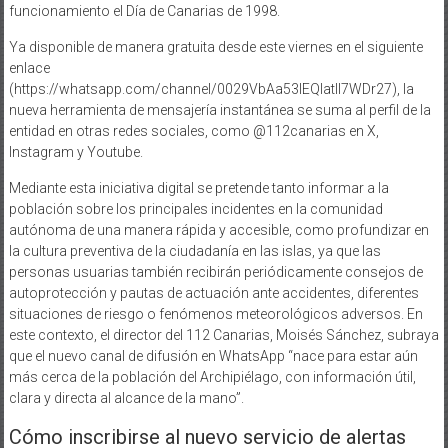
funcionamiento el Día de Canarias de 1998.
Ya disponible de manera gratuita desde este viernes en el siguiente
enlace
(https://whatsapp.com/channel/0029VbAa53IEQIatIl7WDr27), la
nueva herramienta de mensajería instantánea se suma al perfil de la
entidad en otras redes sociales, como @112canarias en X,
Instagram y Youtube.
Mediante esta iniciativa digital se pretende tanto informar a la
población sobre los principales incidentes en la comunidad
autónoma de una manera rápida y accesible, como profundizar en
la cultura preventiva de la ciudadanía en las islas, ya que las
personas usuarias también recibirán periódicamente consejos de
autoprotección y pautas de actuación ante accidentes, diferentes
situaciones de riesgo o fenómenos meteorológicos adversos. En
este contexto, el director del 112 Canarias, Moisés Sánchez, subraya
que el nuevo canal de difusión en WhatsApp “nace para estar aún
más cerca de la población del Archipiélago, con información útil,
clara y directa al alcance de la mano”.
Cómo inscribirse al nuevo servicio de alertas