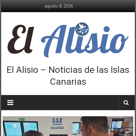
Saltar
agosto 8, 2026
al
contenido
El Alisio – Noticias de las Islas
Canarias