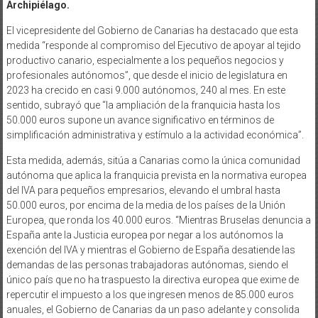
Archipiélago.
El vicepresidente del Gobierno de Canarias ha destacado que esta
medida “responde al compromiso del Ejecutivo de apoyar al tejido
productivo canario, especialmente a los pequeños negocios y
profesionales autónomos”, que desde el inicio de legislatura en
2023 ha crecido en casi 9.000 autónomos, 240 al mes. En este
sentido, subrayó que “la ampliación de la franquicia hasta los
50.000 euros supone un avance significativo en términos de
simplificación administrativa y estímulo a la actividad económica”.
Esta medida, además, sitúa a Canarias como la única comunidad
autónoma que aplica la franquicia prevista en la normativa europea
del IVA para pequeños empresarios, elevando el umbral hasta
50.000 euros, por encima de la media de los países de la Unión
Europea, que ronda los 40.000 euros. “Mientras Bruselas denuncia a
España ante la Justicia europea por negar a los autónomos la
exención del IVA y mientras el Gobierno de España desatiende las
demandas de las personas trabajadoras autónomas, siendo el
único país que no ha traspuesto la directiva europea que exime de
repercutir el impuesto a los que ingresen menos de 85.000 euros
anuales, el Gobierno de Canarias da un paso adelante y consolida