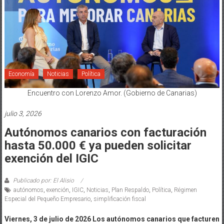
Economía
Noticias
Política
Encuentro con Lorenzo Amor. (Gobierno de Canarias)
julio 3, 2026
Autónomos canarios con facturación
hasta 50.000 € ya pueden solicitar
exención del IGIC
Publicado por: El Alisio
autónomos
,
exención
,
IGIC
,
Noticias
,
Plan Respaldo
,
Política
,
Régimen
Especial del Pequeño Empresario
,
simplificación fiscal
Viernes, 3 de julio de 2026 Los autónomos canarios que facturen