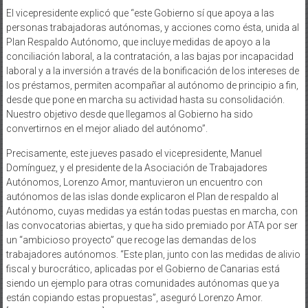
El vicepresidente explicó que “este Gobierno sí que apoya a las
personas trabajadoras autónomas, y acciones como ésta, unida al
Plan Respaldo Autónomo, que incluye medidas de apoyo a la
conciliación laboral, a la contratación, a las bajas por incapacidad
laboral y a la inversión a través de la bonificación de los intereses de
los préstamos, permiten acompañar al autónomo de principio a fin,
desde que pone en marcha su actividad hasta su consolidación.
Nuestro objetivo desde que llegamos al Gobierno ha sido
convertirnos en el mejor aliado del autónomo”.
Precisamente, este jueves pasado el vicepresidente, Manuel
Domínguez, y el presidente de la Asociación de Trabajadores
Autónomos, Lorenzo Amor, mantuvieron un encuentro con
autónomos de las islas donde explicaron el Plan de respaldo al
Autónomo, cuyas medidas ya están todas puestas en marcha, con
las convocatorias abiertas, y que ha sido premiado por ATA por ser
un “ambicioso proyecto” que recoge las demandas de los
trabajadores autónomos. “Este plan, junto con las medidas de alivio
fiscal y burocrático, aplicadas por el Gobierno de Canarias está
siendo un ejemplo para otras comunidades autónomas que ya
están copiando estas propuestas”, aseguró Lorenzo Amor.