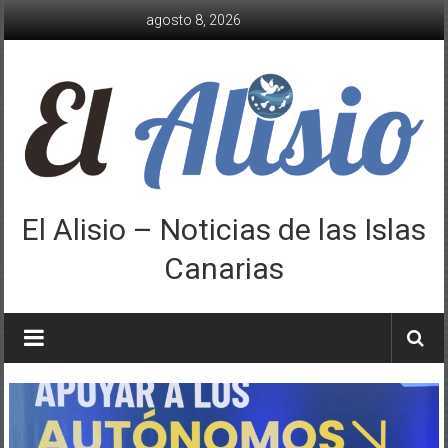
Saltar
agosto 8, 2026
al
contenido
El Alisio – Noticias de las Islas
Canarias