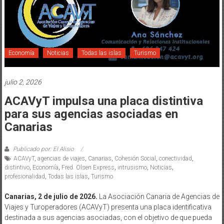
Economía
Noticias
Todas las islas
Turismo
julio 2, 2026
ACAVyT impulsa una placa distintiva
para sus agencias asociadas en
Canarias
Publicado por: El Alisio
ACAVyT
,
agencias de viajes
,
Canarias
,
Cohesión Social
,
conectividad
,
distintivo
,
Economía
,
Fred. Olsen Express
,
intrusismo
,
Noticias
,
profesionalidad
,
Todas las islas
,
Turismo
Canarias, 2 de julio de 2026.
La Asociación Canaria de Agencias de
Viajes y Turoperadores (ACAVyT) presenta una placa identificativa
destinada a sus agencias asociadas, con el objetivo de que pueda