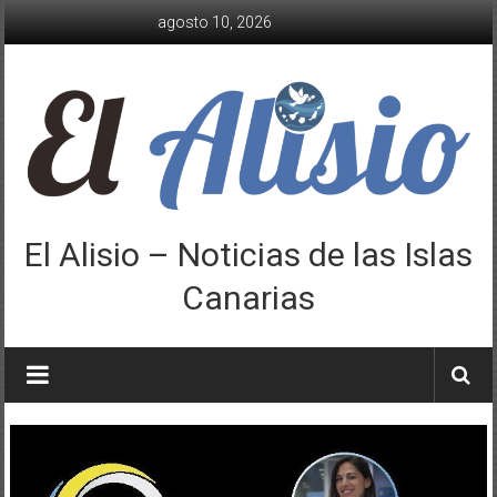
Saltar
agosto 10, 2026
al
contenido
El Alisio – Noticias de las Islas
Canarias