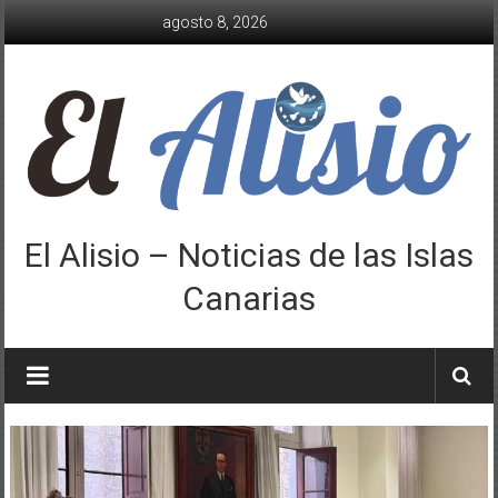
Saltar
agosto 8, 2026
al
contenido
El Alisio – Noticias de las Islas
Canarias