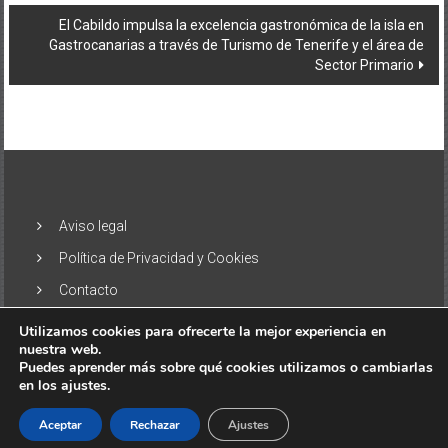
entradas
El Cabildo impulsa la excelencia gastronómica de la isla en
Gastrocanarias a través de Turismo de Tenerife y el área de
Sector Primario
Aviso legal
Política de Privacidad y Cookies
Contacto
Utilizamos cookies para ofrecerte la mejor experiencia en
nuestra web.
Puedes aprender más sobre qué cookies utilizamos o cambiarlas
en los ajustes.
Copyright © 2026
El Alisio – Noticias de las Islas Canarias
. Todos
los derechos reservados. Tema:
ColorNews
por ThemeGrill.
Aceptar
Rechazar
Ajustes
Funciona gracias a
WordPress
.