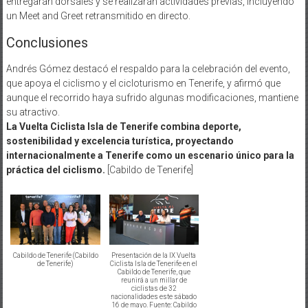
entregarán dorsales y se realizarán actividades previas, incluyendo
un Meet and Greet retransmitido en directo.
Conclusiones
Andrés Gómez destacó el respaldo para la celebración del evento,
que apoya el ciclismo y el cicloturismo en Tenerife, y afirmó que
aunque el recorrido haya sufrido algunas modificaciones, mantiene
su atractivo.
La Vuelta Ciclista Isla de Tenerife combina deporte,
sostenibilidad y excelencia turística, proyectando
internacionalmente a Tenerife como un escenario único para la
práctica del ciclismo.
[Cabildo de Tenerife]
Cabildo de Tenerife (Cabildo
Presentación de la IX Vuelta
de Tenerife)
Ciclista Isla de Tenerife en el
Cabildo de Tenerife, que
reunirá a un millar de
ciclistas de 32
nacionalidades este sábado
16 de mayo. Fuente: Cabildo