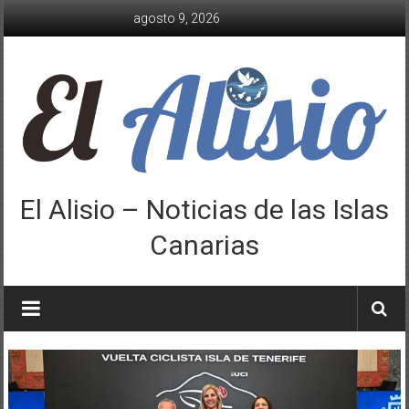
Saltar
agosto 9, 2026
al
contenido
El Alisio – Noticias de las Islas
Canarias