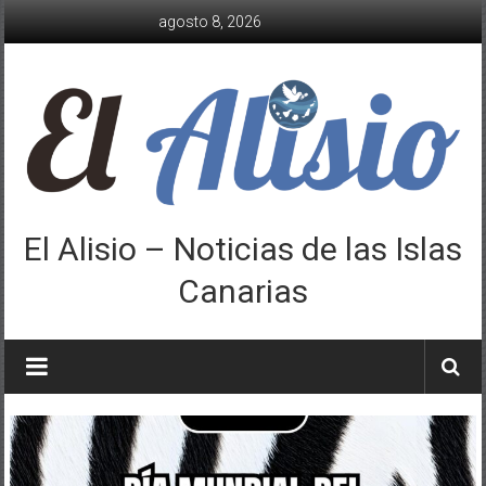
Saltar
agosto 8, 2026
al
contenido
El Alisio – Noticias de las Islas
Canarias