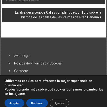
de
entradas
La alcaldesa conoce Calles con identidad, un libro sobre la
historia de las calles de Las Palmas de Gran Canaria
Aviso legal
Política de Privacidad y Cookies
Contacto
Utilizamos cookies para ofrecerte la mejor experiencia en
nuestra web.
Puedes aprender más sobre qué cookies utilizamos o cambiarlas
en los ajustes.
Copyright © 2026
El Alisio – Noticias de las Islas Canarias
. Todos
los derechos reservados. Tema:
ColorNews
por ThemeGrill.
Aceptar
Rechazar
Ajustes
Funciona gracias a
WordPress
.