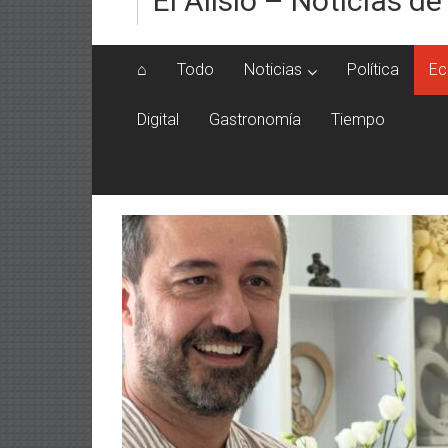
El Alisio – Noticias de
⌂
Todo
Noticias
Política
Ec
Digital
Gastronomía
Tiempo