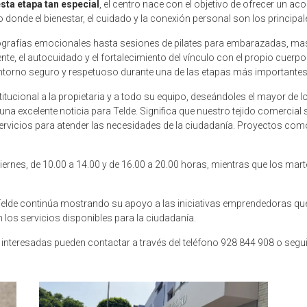
ta etapa tan especial
, el centro nace con el objetivo de ofrecer un 
 donde el bienestar, el cuidado y la conexión personal son los principa
cografías emocionales hasta sesiones de pilates para embarazadas, m
e, el autocuidado y el fortalecimiento del vínculo con el propio cuerpo 
entorno seguro y respetuoso durante una de las etapas más importantes 
institucional a la propietaria y a todo su equipo, deseándoles el mayor de
a excelente noticia para Telde. Significa que nuestro tejido comercial
ervicios para atender las necesidades de la ciudadanía. Proyectos como
viernes, de 10.00 a 14.00 y de 16.00 a 20.00 horas, mientras que los mart
Telde continúa mostrando su apoyo a las iniciativas emprendedoras que
n los servicios disponibles para la ciudadanía.
interesadas pueden contactar a través del teléfono 928 844 908 o seguir l