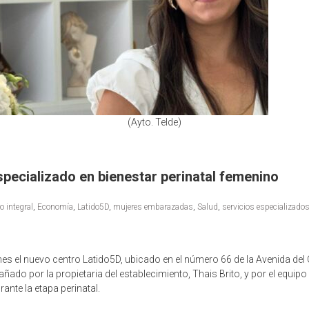
(Ayto. Telde)
specializado en bienestar perinatal femenino
o integral
,
Economía
,
Latido5D
,
mujeres embarazadas
,
Salud
,
servicios especializado
lunes el nuevo centro Latido5D, ubicado en el número 66 de la Avenida del
añado por la propietaria del establecimiento, Thais Brito, y por el equip
ante la etapa perinatal.