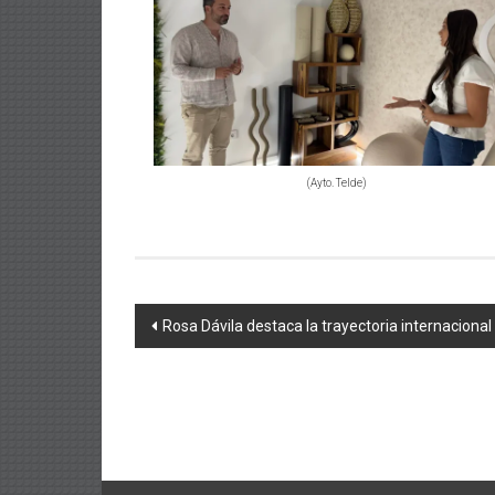
(Ayto. Telde)
Navegación
Rosa Dávila destaca la trayectoria internaciona
de
entradas