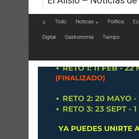
El Alisio – Noticias de
⌂
Todo
Noticias
Política
Ec
Digital
Gastronomía
Tiempo