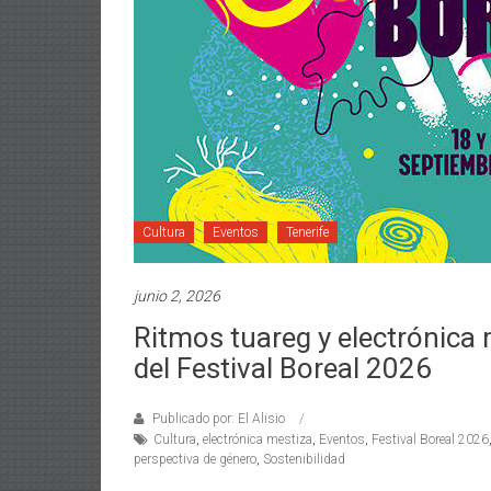
Cultura
Eventos
Tenerife
junio 2, 2026
Ritmos tuareg y electrónica 
del Festival Boreal 2026
Publicado por: El Alisio
Cultura
,
electrónica mestiza
,
Eventos
,
Festival Boreal 2026
perspectiva de género
,
Sostenibilidad