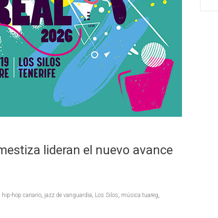
mestiza lideran el nuevo avance
,
hip-hop canario
,
jazz de vanguardia
,
Los Silos
,
música tuareg
,