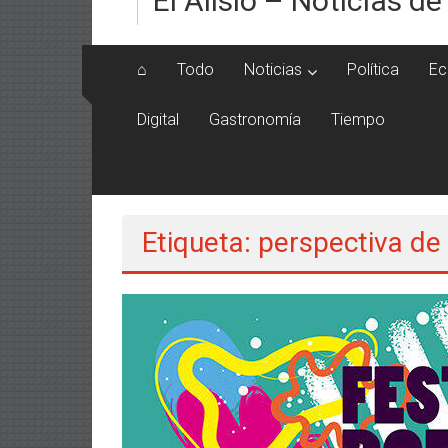
El Alisio – Noticias de
⌂
Todo
Noticias
Política
Ec
Digital
Gastronomía
Tiempo
Etiqueta: perspectiva de