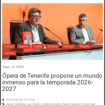
Cultura
Deporte
Digital
Eventos
Noticias
Tenerife
Turismo
mayo 12, 2026
Ópera de Tenerife propone un mundo
inmenso para la temporada 2026-
2027
Publicado por: El Alisio
Javier Carmena
,
Luis Rivero
,
midio ambiente
,
Ópera
,
ópera en minúscula
,