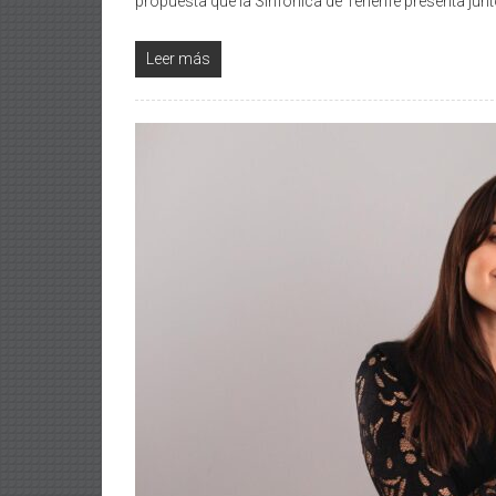
propuesta que la Sinfónica de Tenerife presenta jun
Leer más