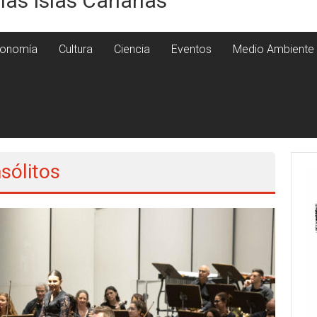
 las Islas Canarias
onomía
Cultura
Ciencia
Eventos
Medio Ambiente
sólitos