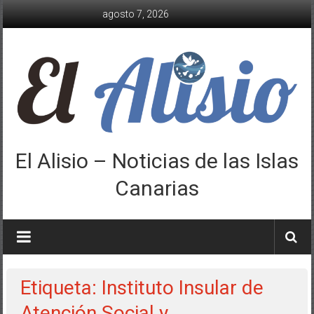
Saltar
agosto 7, 2026
al
contenido
El Alisio – Noticias de las Islas
Canarias
Etiqueta: Instituto Insular de
Atención Social y