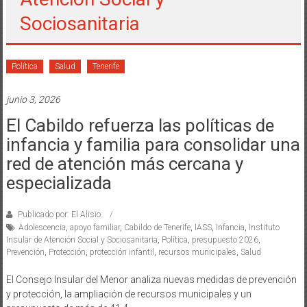
Sociosanitaria
Política
Salud
Tenerife
junio 3, 2026
El Cabildo refuerza las políticas de
infancia y familia para consolidar una
red de atención más cercana y
especializada
Publicado por: El Alisio
Adolescencia
,
apoyo familiar
,
Cabildo de Tenerife
,
IASS
,
Infancia
,
Instituto
Insular de Atención Social y Sociosanitaria
,
Política
,
presupuesto 2026
,
Prevención
,
Protección
,
protección infantil
,
recursos municipales
,
Salud
El Consejo Insular del Menor analiza nuevas medidas de prevención
y protección, la ampliación de recursos municipales y un