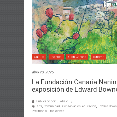
Cultura
Eventos
Gran Canaria
Turismo
abril 23, 2026
La Fundación Canaria Nanino
exposición de Edward Bowness
Publicado por: El Alisio
Arte
,
Comunidad.
,
Conservación
,
educación
,
Edward Bown
Patrimonio
,
Tradiciones