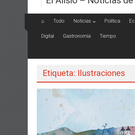
El Alisio – Noticias de
⌂
Todo
Noticias
Política
Ec
Digital
Gastronomía
Tiempo
Etiqueta: Ilustraciones