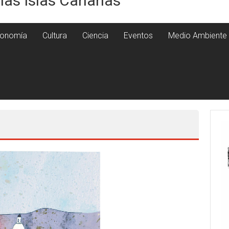
 las Islas Canarias
onomía
Cultura
Ciencia
Eventos
Medio Ambiente