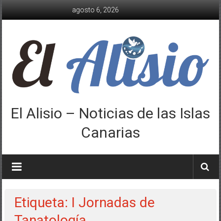
Saltar
agosto 6, 2026
al
contenido
El Alisio – Noticias de las Islas
Canarias
Etiqueta: I Jornadas de
Tanatología