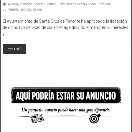
Anaga
,
atención socioeducativa
,
Familias en riesgo social
,
infancia
vulnerable
,
servicio de día
El Ayuntamiento de Santa Cruz de Tenerife ha aprobado la licitación
de un nuevo servicio de día en Anaga dirigido a menores vulnerables
y
Leer más