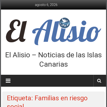
Saltar
agosto 6, 2026
al
contenido
El Alisio – Noticias de las Islas
Canarias
Etiqueta: Familias en riesgo
social