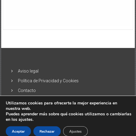
Aviso legal
Política de Privacidad y Cookies
Contacto
Utilizamos cookies para ofrecerte la mejor experiencia en
nuestra web.
Puedes aprender más sobre qué cookies utilizamos o cambiarlas
en los ajustes.
Copyright © 2026
El Alisio – Noticias de las Islas Canarias
. Todos
los derechos reservados. Tema:
ColorNews
por ThemeGrill.
Aceptar
Rechazar
Ajustes
Funciona gracias a
WordPress
.