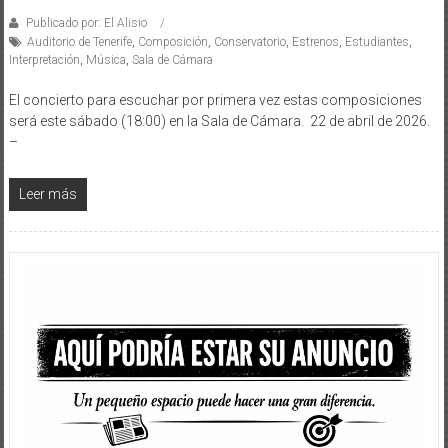
Publicado por: El Alisio
Auditorio de Tenerife
,
Composición
,
Conservatorio
,
Estrenos
,
Estudiantes
,
Interpretación
,
Música
,
Sala de Cámara
El concierto para escuchar por primera vez estas composiciones
será este sábado (18:00) en la Sala de Cámara. 22 de abril de 2026.
–
Leer más