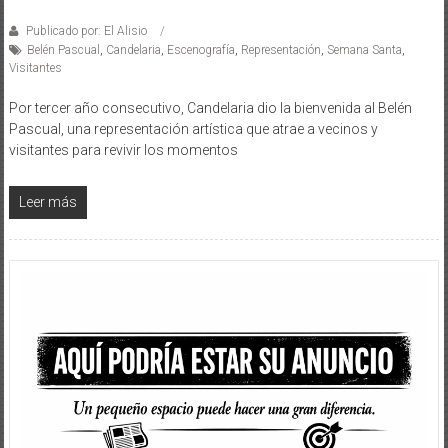
Publicado por: El Alisio
Belén Pascual
,
Candelaria
,
Escenografía
,
Representación
,
Semana Santa
,
Visitantes
Por tercer año consecutivo, Candelaria dio la bienvenida al Belén
Pascual, una representación artística que atrae a vecinos y
visitantes para revivir los momentos
Leer más