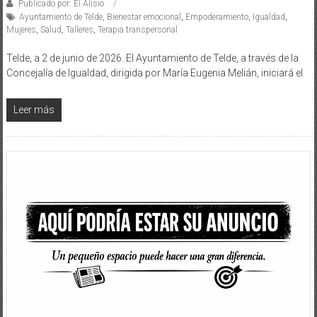
Publicado por: El Alisio
Ayuntamiento de Telde
,
Bienestar emocional
,
Empoderamiento
,
Igualdad
,
Mujeres
,
Salud
,
Talleres
,
Terapia transpersonal
Telde, a 2 de junio de 2026. El Ayuntamiento de Telde, a través de la
Concejalía de Igualdad, dirigida por María Eugenia Melián, iniciará el
Leer más