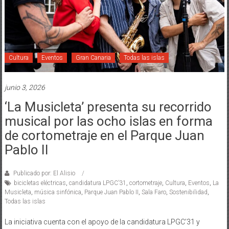
Cultura
Eventos
Gran Canaria
Todas las islas
junio 3, 2026
‘La Musicleta’ presenta su recorrido
musical por las ocho islas en forma
de cortometraje en el Parque Juan
Pablo II
Publicado por: El Alisio
bicicletas eléctricas
,
candidatura LPGC’31
,
cortometraje
,
Cultura
,
Eventos
,
La
Musicleta
,
música sinfónica
,
Parque Juan Pablo II
,
Sala Faro
,
Sostenibilidad
,
Todas las islas
La iniciativa cuenta con el apoyo de la candidatura LPGC’31 y