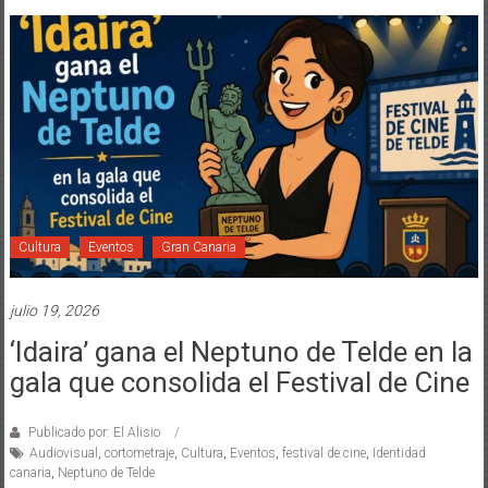
Cultura
Eventos
Gran Canaria
julio 19, 2026
‘Idaira’ gana el Neptuno de Telde en la
gala que consolida el Festival de Cine
Publicado por: El Alisio
Audiovisual
,
cortometraje
,
Cultura
,
Eventos
,
festival de cine
,
Identidad
canaria
,
Neptuno de Telde