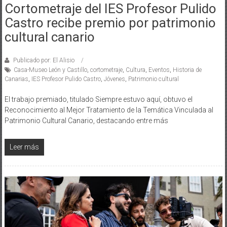
Cortometraje del IES Profesor Pulido
Castro recibe premio por patrimonio
cultural canario
Publicado por: El Alisio
Casa-Museo León y Castillo
,
cortometraje
,
Cultura
,
Eventos
,
Historia de
Canarias
,
IES Profesor Pulido Castro
,
Jóvenes
,
Patrimonio cultural
El trabajo premiado, titulado Siempre estuvo aquí, obtuvo el
Reconocimiento al Mejor Tratamiento de la Temática Vinculada al
Patrimonio Cultural Canario, destacando entre más
Leer más