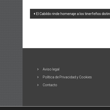
Navegación
El Cabildo rinde homenaje a los tinerfeños dist
de
entradas
Aviso legal
Política de Privacidad y Cookies
Contacto