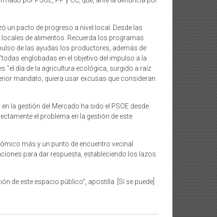
ormado por PSOE, PP y CC, que, ante la denuncia por
ó un pacto de progreso a nivel local. Desde las
es locales de alimentos. Recuerda los programas
mpulso de las ayudas los productores, además de
“todas englobadas en el objetivo del impulso a la
el día de la agricultura ecológica, surgido a raíz
nterior mandato, quiera usar excusas que consideran
 en la gestión del Mercado ha sido el PSOE desde
rectamente el problema en la gestión de este
nómico más y un punto de encuentro vecinal
ciones para dar respuesta, estableciendo los lazos
n de este espacio público”, apostilla. [Sí se puede]