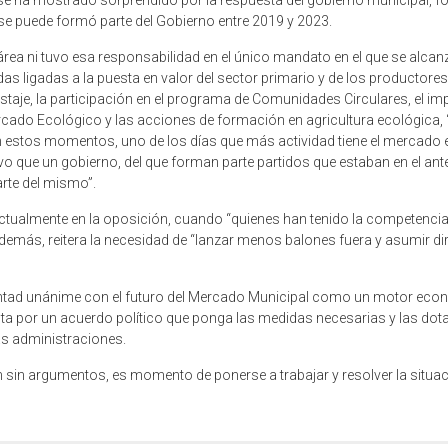
se ha mostrado sorprendido por la respuesta del gobierno municipal, f
 se puede formó parte del Gobierno entre 2019 y 2023.
rea ni tuvo esa responsabilidad en el único mandato en el que se alcanz
as ligadas a la puesta en valor del sector primario y de los productor
aje, la participación en el programa de Comunidades Circulares, el i
Mercado Ecológico y las acciones de formación en agricultura ecológica, 
 estos momentos, uno de los días que más actividad tiene el mercado es “
ivo que un gobierno, del que forman parte partidos que estaban en el a
arte del mismo”.
ctualmente en la oposición, cuando “quienes han tenido la competencia
 Además, reitera la necesidad de “lanzar menos balones fuera y asumir di
untad unánime con el futuro del Mercado Municipal como un motor eco
a por un acuerdo político que ponga las medidas necesarias y las dota
as administraciones.
sin argumentos, es momento de ponerse a trabajar y resolver la situació