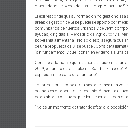
José Almenara, concejal de Sí se puede Tacoronte, 
el abandono del Mercado, trata de reprochar que Sí
El edil responde que su formación no gestionó esa á
áreas de gestión de Sí se puede se apostó por medid
comunitarios de huertos urbanos y de vermicompost
ayudas, dirigidas al Mercadillo del Agricultor y al 
soberanía alimentaria”. No solo eso, asegura que en
de una propuesta de Sí se puede”. Considera llamat
“sin fundamento” y que “ponen en evidencia a una p
Considera llamativo que se acuse a quienes están a
2019, el partido de la alcaldesa, Sandra Izquierdo”.
espacio y su estado de abandono”.
La formación ecosocialista pide que haya una vol
basado en el producto de cercanía. Almenara apuest
de colaboración que se puedan desarrollar con otr
“No es un momento de tratar de afear a la oposición 