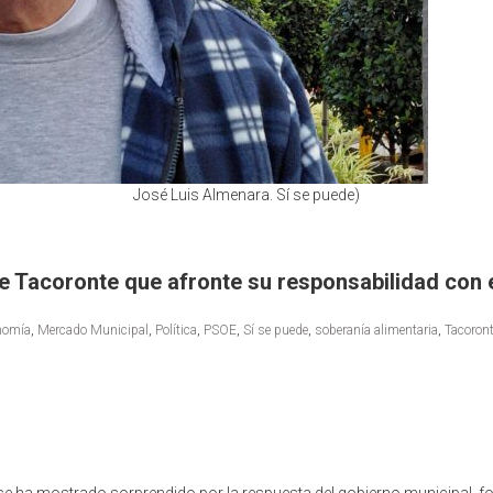
José Luis Almenara. Sí se puede)
 de Tacoronte que afronte su responsabilidad co
nomía
,
Mercado Municipal
,
Política
,
PSOE
,
Sí se puede
,
soberanía alimentaria
,
Tacoron