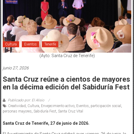
Cultura
Eventos
Tenerife
(Ayto. Santa Cruz de Tenerife)
junio 27, 2026
Santa Cruz reúne a cientos de mayores
en la décima edición del Sabiduría Fest
Publicado por: El Alisio
Creatividad
,
Cultura
,
Envejecimiento activo
,
Eventos
,
participación social
,
personas mayores
,
Sabiduría Fest
,
Santa Cruz Vital
Santa Cruz de Tenerife, 27 de junio de 2026.
El Ayuntamiento de Santa Cruz celebró ayer, viernes, 26 de junio, la