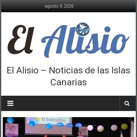
Saltar
agosto 9, 2026
al
contenido
El Alisio – Noticias de las Islas
Canarias