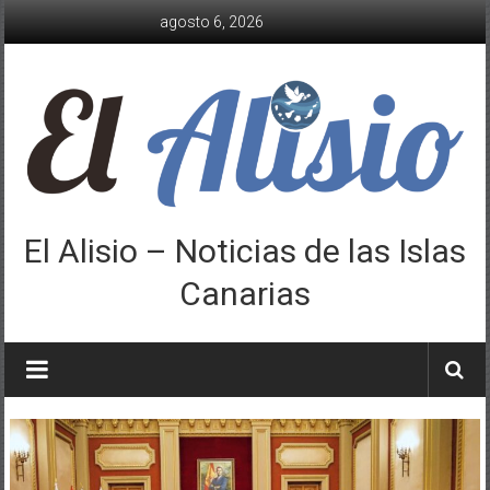
Saltar
agosto 6, 2026
al
contenido
El Alisio – Noticias de las Islas
Canarias