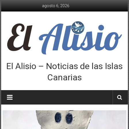
Saltar
agosto 6, 2026
al
contenido
El Alisio – Noticias de las Islas
Canarias