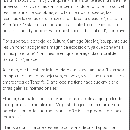
“Es una exposición muy viva, que invita al visitante a adentrarse en el
universo creativo de cada artista, permitiéndole conocer no solo el
resultado final de sus obras, sino también los procesos, las
técnicas y la evolución que hay detrás de cada creación”, destaca
Bermúdez. “Esta muestra nos acerca al talento que tenemos en
nuestra ciudad y pone en valor nuestra identidad cultural”, concluye.
Por su parte, el concejal de Cultura, Santiago Díaz Mejías, apunta que
“es un honor acoger esta magnífica exposición, ya que convierte al
municipio en arte”. “La muestra enriquece la agenda cultural de
Santa Cruz”, añade.
Además, el edil destaca la labor de los artistas canarios: “Estamos
cumpliendo uno de los objetivos, dar voz y visibilidad a los talentos
emergentes de Tenerife. El arte local no tiene nada que envidiar a
otras galerías internacionales”.
El autor, Caraballo, apunta que una de las disciplinas que pretende
incorporar es el muralismo: “Me gustaría ejecutar un mural en la
pared del fondo, lo cual me llevaría de 3 a 5 días previos de trabajo
en la sala”.
El artista confirma que el espacio constará de una disposición