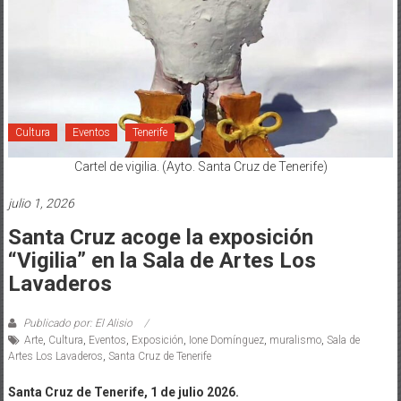
Cultura
Eventos
Tenerife
Cartel de vigilia. (Ayto. Santa Cruz de Tenerife)
julio 1, 2026
Santa Cruz acoge la exposición
“Vigilia” en la Sala de Artes Los
Lavaderos
Publicado por: El Alisio
Arte
,
Cultura
,
Eventos
,
Exposición
,
Ione Domínguez
,
muralismo
,
Sala de
Artes Los Lavaderos
,
Santa Cruz de Tenerife
Santa Cruz de Tenerife, 1 de julio 2026.