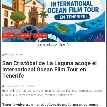
Cultura
Eventos
Tenerife
(generado por OpenAI)
junio 29, 2026
San Cristóbal de La Laguna acoge el
International Ocean Film Tour en
Tenerife
Publicado por: El Alisio
cine de aventura
,
conservación marina
,
Cultura
,
Eventos
,
International Ocean
Film Tour.
,
Kinema Producciones
,
océanos
,
Sostenibilidad
Tenerife volverá a mirar al océano de una forma única, como