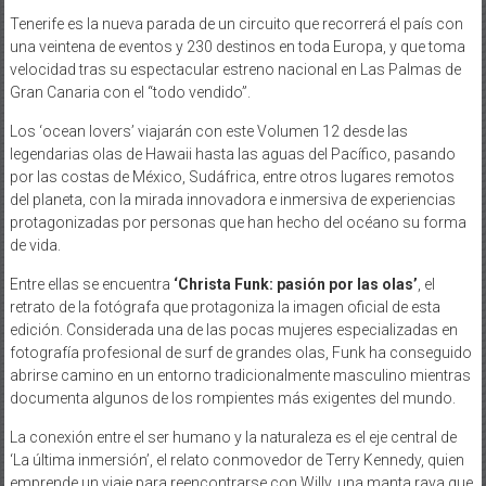
Tenerife es la nueva parada de un circuito que recorrerá el país con
una veintena de eventos y 230 destinos en toda Europa, y que toma
velocidad tras su espectacular estreno nacional en Las Palmas de
Gran Canaria con el “todo vendido”.
Los ‘ocean lovers’ viajarán con este Volumen 12 desde las
legendarias olas de Hawaii hasta las aguas del Pacífico, pasando
por las costas de México, Sudáfrica, entre otros lugares remotos
del planeta, con la mirada innovadora e inmersiva de experiencias
protagonizadas por personas que han hecho del océano su forma
de vida.
Entre ellas se encuentra
‘Christa Funk: pasión por las olas’
, el
retrato de la fotógrafa que protagoniza la imagen oficial de esta
edición. Considerada una de las pocas mujeres especializadas en
fotografía profesional de surf de grandes olas, Funk ha conseguido
abrirse camino en un entorno tradicionalmente masculino mientras
documenta algunos de los rompientes más exigentes del mundo.
La conexión entre el ser humano y la naturaleza es el eje central de
‘La última inmersión’, el relato conmovedor de Terry Kennedy, quien
emprende un viaje para reencontrarse con Willy, una manta raya que