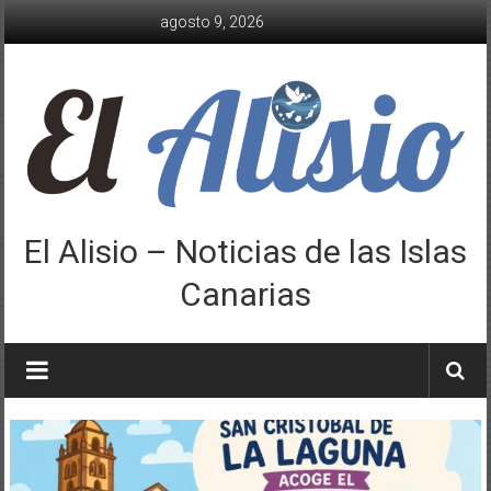
Saltar
agosto 9, 2026
al
contenido
El Alisio – Noticias de las Islas
Canarias