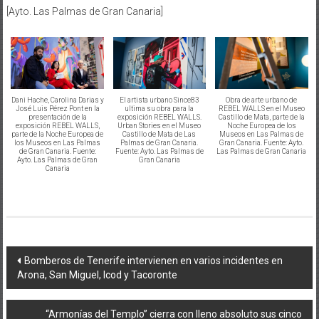
[Ayto. Las Palmas de Gran Canaria]
Dani Hache, Carolina Darias y
El artista urbano Since83
Obra de arte urbano de
José Luis Pérez Pont en la
ultima su obra para la
REBEL WALLS en el Museo
presentación de la
exposición REBEL WALLS.
Castillo de Mata, parte de la
exposición REBEL WALLS,
Urban Stories en el Museo
Noche Europea de los
parte de la Noche Europea de
Castillo de Mata de Las
Museos en Las Palmas de
los Museos en Las Palmas
Palmas de Gran Canaria.
Gran Canaria. Fuente: Ayto.
de Gran Canaria. Fuente:
Fuente: Ayto. Las Palmas de
Las Palmas de Gran Canaria
Ayto. Las Palmas de Gran
Gran Canaria
Canaria
Navegación
Bomberos de Tenerife intervienen en varios incidentes en
Arona, San Miguel, Icod y Tacoronte
de
entradas
“Armonías del Templo” cierra con lleno absoluto sus cinco