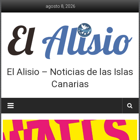
Saltar
agosto 8, 2026
al
contenido
El Alisio – Noticias de las Islas
Canarias