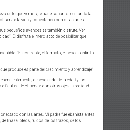
aleza de lo que vemos, te hace soñar fomentando la
e observar la vida y conectando con otras artes.
r sus pequeños avances es también disfrute. Ver
ad”. Él disfruta el mero acto de posibilitar que
utible. “El contraste, el formato, el peso, lo infinito
ue produce es parte del crecimiento y aprendizaje”.
dependientemente, dependiendo de la edad y los
 dificultad de observar con otros ojos la realidad
onectado con las artes. Mi padre fue ebanista antes
de linaza, óleos, ruidos de los trazos, de los