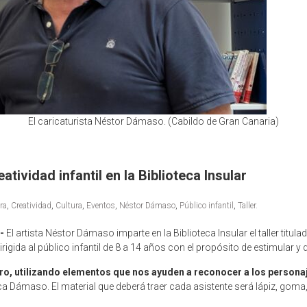
El caricaturista Néstor Dámaso. (Cabildo de Gran Canaria)
tividad infantil en la Biblioteca Insular
ra
,
Creatividad
,
Cultura
,
Eventos
,
Néstor Dámaso
,
Público infantil
,
Taller.
-
El artista Néstor Dámaso imparte en la Biblioteca Insular el taller titula
irigida al público infantil de 8 a 14 años con el propósito de estimular y d
ro, utilizando elementos que nos ayuden a reconocer a los personaj
ca Dámaso. El material que deberá traer cada asistente será lápiz, goma, 