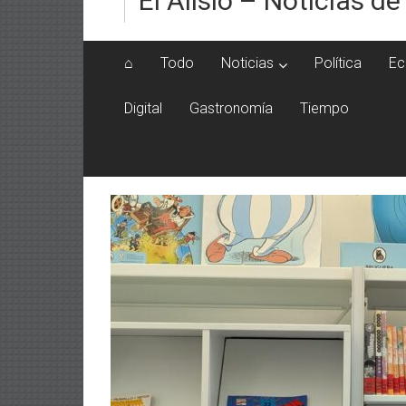
El Alisio – Noticias de
⌂
Todo
Noticias
Política
Ec
Digital
Gastronomía
Tiempo