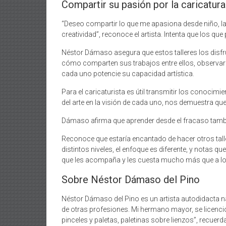
Compartir su pasión por la caricatura
“Deseo compartir lo que me apasiona desde niño, las
creatividad”, reconoce el artista. Intenta que los qu
Néstor Dámaso asegura que estos talleres los disfru
cómo comparten sus trabajos entre ellos, observar có
cada uno potencie su capacidad artística.
Para el caricaturista es útil transmitir los conocimien
del arte en la visión de cada uno, nos demuestra qu
Dámaso afirma que aprender desde el fracaso también
Reconoce que estaría encantado de hacer otros tall
distintos niveles, el enfoque es diferente, y notas q
que les acompaña y les cuesta mucho más que a los 
Sobre Néstor Dámaso del Pino
Néstor Dámaso del Pino es un artista autodidacta n
de otras profesiones. Mi hermano mayor, se licenció e
pinceles y paletas, paletinas sobre lienzos”, recuerda