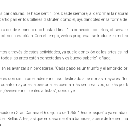
 caricaturas. Te hace sentir libre. Desde siempre, al deformar la natur
e participan en los talleres disfruten como él, ayudándoles en la forma d
ta desde el minuto uno hasta el final. “La conexión con ellos, observa
mo interactúan. Con el tiempo, verlos progresar se traduce en mi felicid
tos a través de estas actividades, ya que la conexión de las artes es indisc
e todas las artes están conectadas y es bueno saberlo”, añade.
 es avanzar sin percatarse. “Cada paso es un triunfo y el amor-dolor q
eres con distintas edades e incluso destinado a personas mayores. “In
ue cuanto mayor es la persona les cuesta más ser creativos, quizás por la
jóvenes e incipientes artistas”, concluye.
acido en Gran Canaria el 6 de junio de 1965. “Desde pequeño ya estaba c
n Bellas Artes, así que en casa se olía a barnices, aceite de trementina, 
.