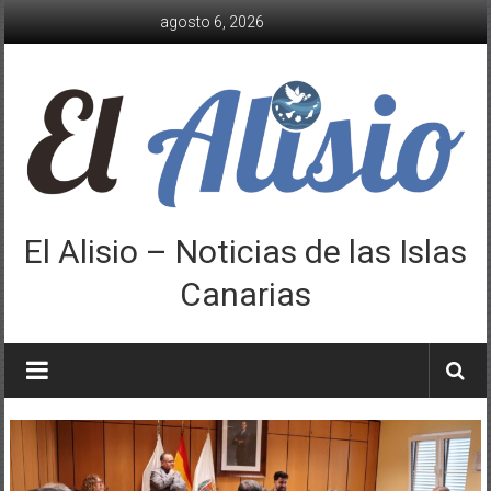
Saltar
agosto 6, 2026
al
contenido
El Alisio – Noticias de las Islas
Canarias