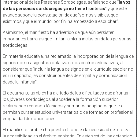
Internacional de las Personas Sordociegas, señalando que “
la voz
de las personas sordociegas ya no tiene fronteras
” y que este
avance supone la constatación de que “somos visibles, que
existimos y que el mundo, por fin, ha empezado a escuchar”.
Asimismo, el manifiesto ha advertido de que aún persisten
importantes barreras que limitan la plena inclusión de las personas
sordociegas.
En materia educativa, ha reclamado la incorporación de la lengua de
signos como asignatura optativa en los centros educativos, al
considerar que “incluir la lengua de signos en el currículo escolar no
es un capricho, es construir puentes de empatía y comunicación
desde la infancia”.
El documento también ha alertado de las dificultades que afrontan
los jóvenes sordociegos al acceder a la formación superior,
reclamando recursos técnicos y humanos adaptados que les
permitan cursar estudios universitarios o de formación profesional
en igualdad de condiciones.
El manifiesto también ha puesto el foco en la necesidad de reforzar
la accesibilidad en el ámbito sanitario. En este sentido, ha defendido