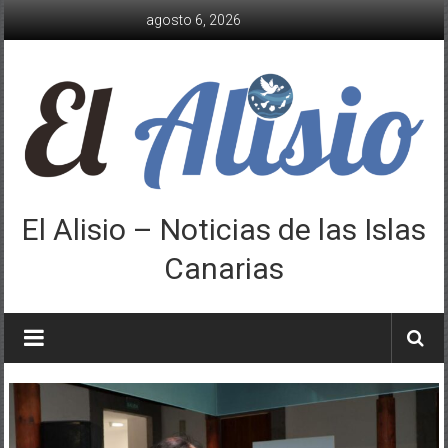
Saltar
agosto 6, 2026
al
contenido
El Alisio – Noticias de las Islas
Canarias