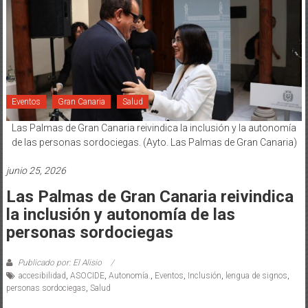
Eventos
Gran Canaria
Salud
Las Palmas de Gran Canaria reivindica la inclusión y la autonomía
de las personas sordociegas. (Ayto. Las Palmas de Gran Canaria)
junio 25, 2026
Las Palmas de Gran Canaria reivindica
la inclusión y autonomía de las
personas sordociegas
Publicado por: El Alisio
accesibilidad
,
ASOCIDE
,
Autonomía.
,
Eventos
,
Inclusión
,
lengua de signos
,
personas sordociegas
,
Salud