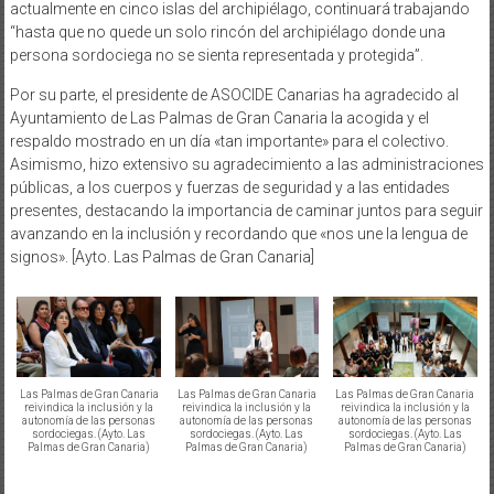
actualmente en cinco islas del archipiélago, continuará trabajando
“hasta que no quede un solo rincón del archipiélago donde una
persona sordociega no se sienta representada y protegida”.
Por su parte, el presidente de ASOCIDE Canarias ha agradecido al
Ayuntamiento de Las Palmas de Gran Canaria la acogida y el
respaldo mostrado en un día «tan importante» para el colectivo.
Asimismo, hizo extensivo su agradecimiento a las administraciones
públicas, a los cuerpos y fuerzas de seguridad y a las entidades
presentes, destacando la importancia de caminar juntos para seguir
avanzando en la inclusión y recordando que «nos une la lengua de
signos». [Ayto. Las Palmas de Gran Canaria]
Las Palmas de Gran Canaria
Las Palmas de Gran Canaria
Las Palmas de Gran Canaria
reivindica la inclusión y la
reivindica la inclusión y la
reivindica la inclusión y la
autonomía de las personas
autonomía de las personas
autonomía de las personas
sordociegas. (Ayto. Las
sordociegas. (Ayto. Las
sordociegas. (Ayto. Las
Palmas de Gran Canaria)
Palmas de Gran Canaria)
Palmas de Gran Canaria)