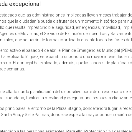
nada excepcional
 destacado que las administraciones implicadas llevan meses trabajan
emos que la ciudadanía pueda disfrutar de un momento histórico para n
 que resulta imprescindible: seguridad, emergencias, movilidad, limpiez
 Agentes de Movilidad, el Servicio de Extinción de Incendios y Salvamento,
nciales, que actuarán de forma coordinada durante todas las fases de la
miento activó el pasado 4 de abril el Plan de Emergencias Municipal (PEM
ún ha explicado Íñiguez, este cambio supondrá una mayor intensidad en 
terreno. El concejal ha explicado, además, que las labores de planificació
hace semanas.
etallado que la planificación del dispositivo parte de un escenario de 
d ciudadana, facilitar la movilidad y asegurar una respuesta eficaz ante 
s principales: el entorno de la Plaza Stagno, donde tendrá lugar la recepci
e Santa Ana; y Siete Palmas, donde se espera la mayor concentración de
atención a las personas asistentes. Para ello, Protección Civil desplega