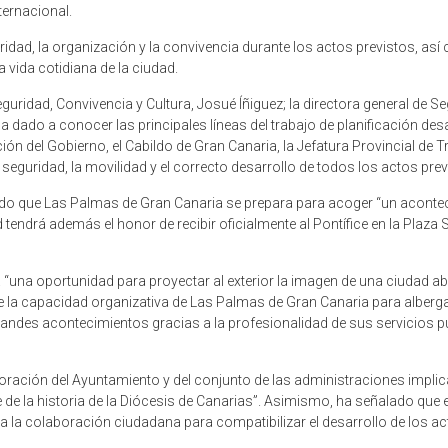
ternacional.
uridad, la organización y la convivencia durante los actos previstos, a
 vida cotidiana de la ciudad.
Seguridad, Convivencia y Cultura, Josué Íñiguez; la directora general de
 ha dado a conocer las principales líneas del trabajo de planificación d
ión del Gobierno, el Cabildo de Gran Canaria, la Jefatura Provincial de Tráf
 seguridad, la movilidad y el correcto desarrollo de todos los actos prev
ado que Las Palmas de Gran Canaria se prepara para acoger “un aconteci
 tendrá además el honor de recibir oficialmente al Pontífice en la Plaza 
 “una oportunidad para proyectar al exterior la imagen de una ciudad ab
 la capacidad organizativa de Las Palmas de Gran Canaria para alberg
andes acontecimientos gracias a la profesionalidad de sus servicios púb
oración del Ayuntamiento y del conjunto de las administraciones implica
e la historia de la Diócesis de Canarias”. Asimismo, ha señalado que el
la colaboración ciudadana para compatibilizar el desarrollo de los acto