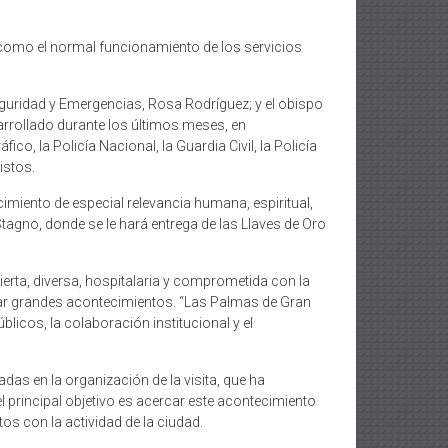
sí como el normal funcionamiento de los servicios
 Seguridad y Emergencias, Rosa Rodríguez; y el obispo
esarrollado durante los últimos meses, en
ico, la Policía Nacional, la Guardia Civil, la Policía
istos.
miento de especial relevancia humana, espiritual,
Stagno, donde se le hará entrega de las Llaves de Oro
ierta, diversa, hospitalaria y comprometida con la
ar grandes acontecimientos. “Las Palmas de Gran
licos, la colaboración institucional y el
das en la organización de la visita, que ha
 principal objetivo es acercar este acontecimiento
s con la actividad de la ciudad.