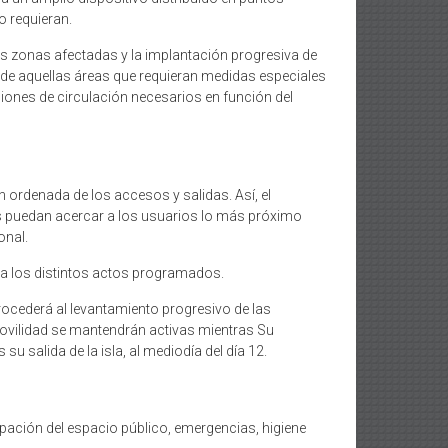
o requieran.
s zonas afectadas y la implantación progresiva de
 de aquellas áreas que requieran medidas especiales
ciones de circulación necesarios en función del
n ordenada de los accesos y salidas. Así, el
xis puedan acercar a los usuarios lo más próximo
onal.
r a los distintos actos programados.
rocederá al levantamiento progresivo de las
 movilidad se mantendrán activas mientras Su
u salida de la isla, al mediodía del día 12.
pación del espacio público, emergencias, higiene