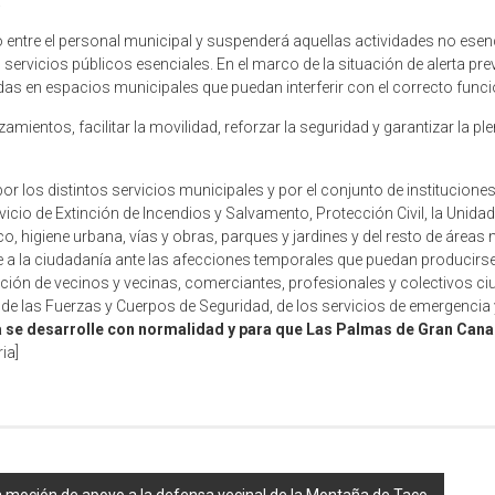
.
entre el personal municipal y suspenderá aquellas actividades no esenci
ervicios públicos esenciales. En el marco de la situación de alerta pre
s en espacios municipales que puedan interferir con el correcto funci
mientos, facilitar la movilidad, reforzar la seguridad y garantizar la p
or los distintos servicios municipales y por el conjunto de institucione
Servicio de Extinción de Incendios y Salvamento, Protección Civil, la Uni
, higiene urbana, vías y obras, parques y jardines y del resto de áreas m
a la ciudadanía ante las afecciones temporales que puedan producirse e
ración de vecinos y vecinas, comerciantes, profesionales y colectivos c
e las Fuerzas y Cuerpos de Seguridad, de los servicios de emergencia y
a se desarrolle con normalidad y para que Las Palmas de Gran Canar
ia]