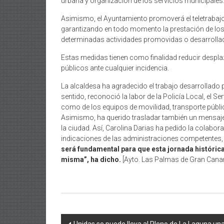
urbana y organización de los servicios municipales
Asimismo, el Ayuntamiento promoverá el teletrabajo 
garantizando en todo momento la prestación de los s
determinadas actividades promovidas o desarrollada
Estas medidas tienen como finalidad reducir desplaza
públicos ante cualquier incidencia.
La alcaldesa ha agradecido el trabajo desarrollado p
sentido, reconoció la labor de la Policía Local, el 
como de los equipos de movilidad, transporte público
Asimismo, ha querido trasladar también un mensaje 
la ciudad. Así, Carolina Darias ha pedido la colabo
indicaciones de las administraciones competentes, d
será fundamental para que esta jornada históric
misma”, ha dicho.
[Ayto. Las Palmas de Gran Canar
Navegación