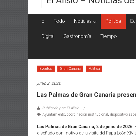
El Alisio – Noticias de
⌂
Todo
Noticias
Política
Ec
Digital
Gastronomía
Tiempo
Eventos
Gran Canaria
Política
junio 2, 2026
Las Palmas de Gran Canaria presenta
Publicado por: El Alisio
Ayuntamiento
,
coordinación institucional
,
dispositivo espe
Las Palmas de Gran Canaria, 2 de junio de 2026.
E
diseñado con motivo de la visita del Papa León XIV a