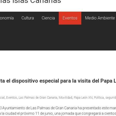
 las Islas Canarias
onomía
Cultura
Ciencia
Eventos
Medio Ambiente
 el dispositivo especial para la visita del Papa 
cial
,
Eventos
,
Las Palmas de Gran Canaria
,
Movilidad
,
Papa León XIV
,
Política
,
segurid
l Ayuntamiento de Las Palmas de Gran Canaria ha presentado este martes
 la ciudad el próximo 11 de junio, una jornada que congregará a cientos 