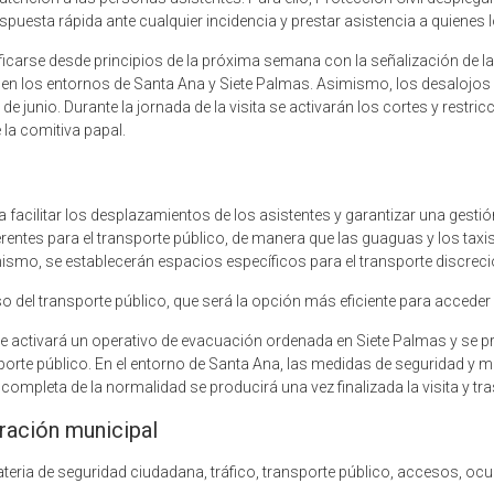
espuesta rápida ante cualquier incidencia y prestar asistencia a quienes l
carse desde principios de la próxima semana con la señalización de la
 en los entornos de Santa Ana y Siete Palmas. Asimismo, los desalojos
junio. Durante la jornada de la visita se activarán los cortes y restric
 la comitiva papal.
facilitar los desplazamientos de los asistentes y garantizar una gestió
erentes para el transporte público, de manera que las guaguas y los ta
mismo, se establecerán espacios específicos para el transporte discreci
o del transporte público, que será la opción más eficiente para accede
se activará un operativo de evacuación ordenada en Siete Palmas y se p
sporte público. En el entorno de Santa Ana, las medidas de seguridad y
pleta de la normalidad se producirá una vez finalizada la visita y tras s
ración municipal
eria de seguridad ciudadana, tráfico, transporte público, accesos, ocu