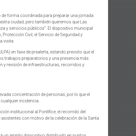
do de forma coordinada para preparar una jornada
uestra ciudad, pero también queremos que Las
a y servicios públicos”. El dispositivo municipal
 Protección Civil, el Servicio de Seguridad y
 visita.
ULPA) en fase de prealerta, estando previsto que el
los trabajos preparatorios y una presencia más
n y revisión de infraestructuras, recorridos y
elevada concentración de personas, por lo que el
cualquier incidencia.
ón institucional al Pontífice; el recorrido del
 asistentes con motivo de la celebración de la Santa
rá un amplio dispositivo distribuido en puntos