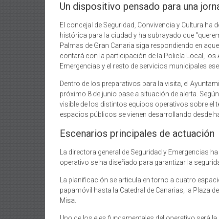
Un dispositivo pensado para una jor
El concejal de Seguridad, Convivencia y Cultura ha
histórica para la ciudad y ha subrayado que “quer
Palmas de Gran Canaria siga respondiendo en aquello
contará con la participación de la Policía Local, los
Emergencias y el resto de servicios municipales ese
Dentro de los preparativos para la visita, el Ayunta
próximo 8 de junio pase a situación de alerta. Seg
visible de los distintos equipos operativos sobre el 
espacios públicos se vienen desarrollando desde 
Escenarios principales de actuación
La directora general de Seguridad y Emergencias ha d
operativo se ha diseñado para garantizar la segurida
La planificación se articula en torno a cuatro espacio
papamóvil hasta la Catedral de Canarias; la Plaza d
Misa.
Uno de los ejes fundamentales del operativo será la 