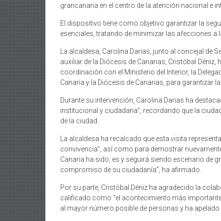
grancanaria en el centro de la atención nacional e in
El dispositivo tiene como objetivo garantizar la seg
esenciales, tratando de minimizar las afecciones a la
La alcaldesa, Carolina Darias, junto al concejal de 
auxiliar de la Diócesis de Canarias, Cristóbal Déniz,
coordinación con el Ministerio del Interior, la Delegac
Canaria y la Diócesis de Canarias, para garantizar la
Durante su intervención, Carolina Darias ha destac
institucional y ciudadana”, recordando que la ciudad
de la ciudad.
La alcaldesa ha recalcado que esta visita representa
convivencia”, así como para demostrar nuevamente
Canaria ha sido, es y seguirá siendo escenario de gr
compromiso de su ciudadanía”, ha afirmado.
Por su parte, Cristóbal Déniz ha agradecido la colab
calificado como “el acontecimiento más importante d
al mayor número posible de personas y ha apelado a 