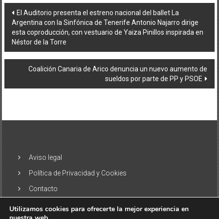
Navegación
El Auditorio presenta el estreno nacional del ballet La
Argentina con la Sinfónica de Tenerife Antonio Najarro dirige
de
esta coproducción, con vestuario de Yaiza Pinillos inspirada en
entradas
Néstor de la Torre
Coalición Canaria de Arico denuncia un nuevo aumento de
sueldos por parte de PP y PSOE
Aviso legal
Política de Privacidad y Cookies
Contacto
Utilizamos cookies para ofrecerte la mejor experiencia en
nuestra web.