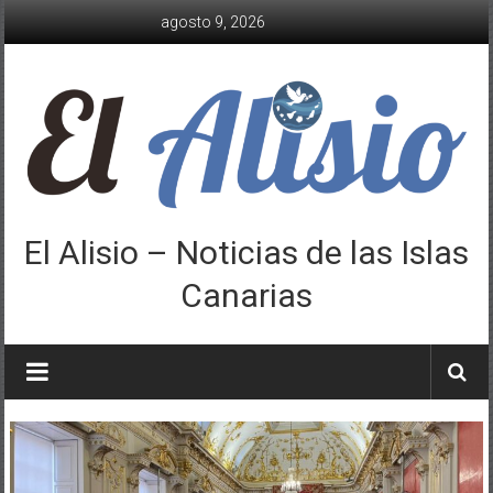
Saltar
agosto 9, 2026
al
contenido
El Alisio – Noticias de las Islas
Canarias