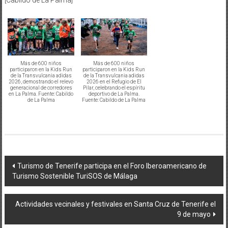
Más de 600 niños
Más de 600 niños
participaron en la Kids Run
participaron en la Kids Run
de la Transvulcania adidas
de la Transvulcania adidas
2026, demostrando el relevo
2026 en el Refugio de El
generacional de corredores
Pilar, celebrando el espíritu
en La Palma. Fuente: Cabildo
deportivo de La Palma.
de La Palma
Fuente: Cabildo de La Palma
Navegación
Turismo de Tenerife participa en el Foro Iberoamericano de
Turismo Sostenible TuriSOS de Málaga
de
entradas
Actividades vecinales y festivales en Santa Cruz de Tenerife el
9 de mayo