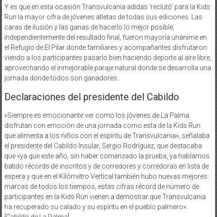
Y es que en esta ocasión Transvulcania adidas ‘reclutó’ para la Kids
Run la mayor cifra de jóvenes atletas de todas sus ediciones. Las
caras de ilusión y las ganas de hacerlo lo mejor posible,
independientemente del resultado final, fueron mayoría unánime en
el Refugio de El Pilar donde familiares y acompañantes disfrutaron
viendo a los participantes pasarlo bien haciendo deporte al aire libre,
aprovechando el inmejorable paraje natural donde se desarrolla una
jornada donde todos son ganadores.
Declaraciones del presidente del Cabildo
«Siempre es emocionante ver como los jóvenes de La Palma
disfrutan con emoción de una jornada como esta de la Kids Run
que alimenta a los niños con el espíritu de Transvulcania», señalaba
el presidente del Cabildo Insular, Sergio Rodríguez, que destacaba
que «ya que este año, sin haber comenzado la prueba, ya habíamos
batido récords de inscritos y de corredores y corredoras en lista de
espera y que en el Kilómetro Vertical también hubo nuevas mejores
marcas de todos los tiempos, estas cifras récord de número de
participantes en la Kids Run vienen a demostrar que Transvulcania
ha recuperado su calado y su espíritu en el pueblo palmero».
[Cabildo de La Palma]