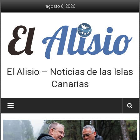
Saltar
agosto 6, 2026
al
contenido
El Alisio – Noticias de las Islas
Canarias