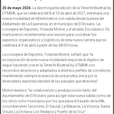
25 de mayo 2026.
La decimoquinta edición de la Tenerife Bluetrail by
UTMB®, que se celebrará del 8 al 10 de abril de 2027, estrenará una
nueva modalidad de 68 kilómetros con salida desde la plaza del
Adelantado de La Esperanza, en el municipio de El Rosario. La
consejera de Deportes, Yolanda Moliné, y el alcalde, Escolástico Gil,
mantuvieron recientemente una reunión para coordinar los
aspectos organizativos y logísticos de esta nueva carrera que se
celebrará el 9 de abril a partir de las 08:00 horas.
La consejera de Deportes, Yolanda Moliné, señaló que “la
incorporación de esta nueva modalidad responde al objetivo de
seguir haciendo crecer la Tenerife Bluetrail by UTMB® con
recorridos atractivos y adaptados a distintos perfiles de corredores,
manteniendo siempre la esencia de una prueba única por la
diversidad y espectacularidad de los paisajes que atraviesa”.
Moliné destacó “la colaboración y predisposición tanto del
Ayuntamiento de El Rosario para acoger esta nueva salida como de
los otros ocho municipios por los que pasa el trazado de la 68k,
concretamente Tacoronte, El Sauzal, La Matanza, La Victoria, Santa
Úrsula, La Orotava, Los Realejos y Puerto de la Cruz”.