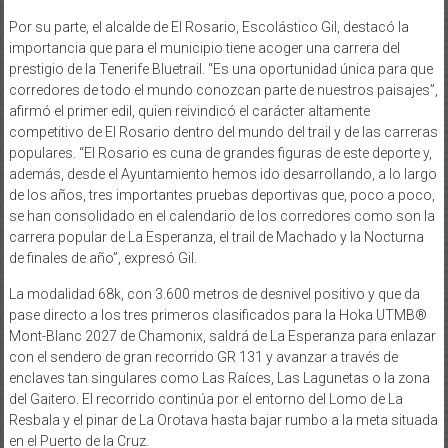
Por su parte, el alcalde de El Rosario, Escolástico Gil, destacó la
importancia que para el municipio tiene acoger una carrera del
prestigio de la Tenerife Bluetrail. “Es una oportunidad única para que
corredores de todo el mundo conozcan parte de nuestros paisajes”,
afirmó el primer edil, quien reivindicó el carácter altamente
competitivo de El Rosario dentro del mundo del trail y de las carreras
populares. “El Rosario es cuna de grandes figuras de este deporte y,
además, desde el Ayuntamiento hemos ido desarrollando, a lo largo
de los años, tres importantes pruebas deportivas que, poco a poco,
se han consolidado en el calendario de los corredores como son la
carrera popular de La Esperanza, el trail de Machado y la Nocturna
de finales de año”, expresó Gil.
La modalidad 68k, con 3.600 metros de desnivel positivo y que da
pase directo a los tres primeros clasificados para la Hoka UTMB®
Mont-Blanc 2027 de Chamonix, saldrá de La Esperanza para enlazar
con el sendero de gran recorrido GR 131 y avanzar a través de
enclaves tan singulares como Las Raíces, Las Lagunetas o la zona
del Gaitero. El recorrido continúa por el entorno del Lomo de La
Resbala y el pinar de La Orotava hasta bajar rumbo a la meta situada
en el Puerto de la Cruz.