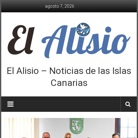
Saltar
agosto 7, 2026
al
contenido
El Alisio – Noticias de las Islas
Canarias